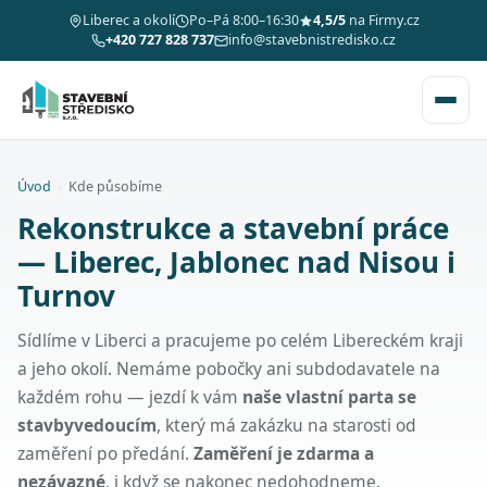
Liberec a okolí
Po–Pá 8:00–16:30
4,5/5
na Firmy.cz
+420 727 828 737
info@stavebnistredisko.cz
Úvod
›
Kde působíme
Rekonstrukce a stavební práce
— Liberec, Jablonec nad Nisou i
Turnov
Sídlíme v Liberci a pracujeme po celém Libereckém kraji
a jeho okolí. Nemáme pobočky ani subdodavatele na
každém rohu — jezdí k vám
naše vlastní parta se
stavbyvedoucím
, který má zakázku na starosti od
zaměření po předání.
Zaměření je zdarma a
nezávazné
, i když se nakonec nedohodneme.