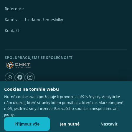
Reference
Kariéra — hledáme řemeslníky
Kontakt
SPOLUPRACUJEME SE SPOLEČNOSTÍ
Cookies na tomhle webu
Nutné cookies web potřebuje k provozu a běží vždycky. Analytické
© 2026 Stavební středisko s.r.o. · IČO 08521514 ·
Poradna
·
Kde působíme
nám ukazují, které stránky lidem pomáhají a které ne. Marketingové
·
Realizace
GDPR
·
Cookies
·
Nastavení cookies
·
Mapa webu
měří, jestli má smysl inzerce. Bez vašeho souhlasu nespustíme ani
jedny.
Přijmout vše
Jen nutné
Nastavit
Zavolat 727 828 737
Nezávazná poptávka
Po–Pá 8:00–16:30