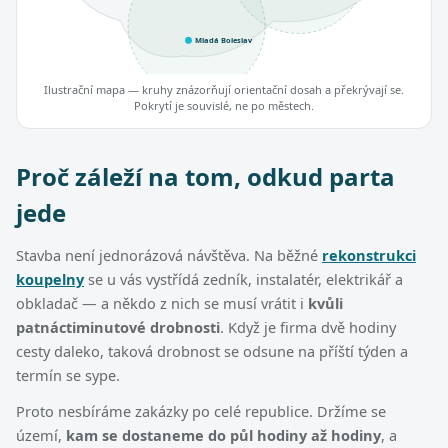
Mladá Boleslav
Ilustrační mapa — kruhy znázorňují orientační dosah a překrývají se.
Pokrytí je souvislé, ne po městech.
Proč záleží na tom, odkud parta
jede
Stavba není jednorázová návštěva. Na běžné
rekonstrukci
koupelny
se u vás vystřídá zedník, instalatér, elektrikář a
obkladač — a někdo z nich se musí vrátit i
kvůli
patnáctiminutové drobnosti
. Když je firma dvě hodiny
cesty daleko, taková drobnost se odsune na příští týden a
termín se sype.
Proto nesbíráme zakázky po celé republice. Držíme se
území,
kam se dostaneme do půl hodiny až hodiny
, a