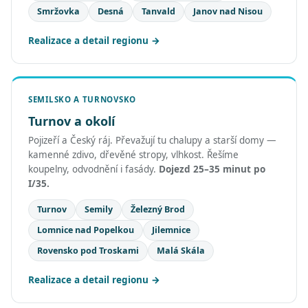
Smržovka
Desná
Tanvald
Janov nad Nisou
Realizace a detail regionu
SEMILSKO A TURNOVSKO
Turnov a okolí
Pojizeří a Český ráj. Převažují tu chalupy a starší domy —
kamenné zdivo, dřevěné stropy, vlhkost. Řešíme
koupelny, odvodnění i fasády.
Dojezd 25–35 minut po
I/35.
Turnov
Semily
Železný Brod
Lomnice nad Popelkou
Jilemnice
Rovensko pod Troskami
Malá Skála
Realizace a detail regionu