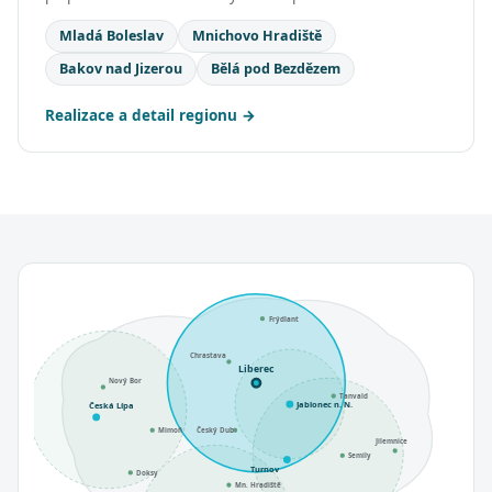
Mladá Boleslav
Mnichovo Hradiště
Bakov nad Jizerou
Bělá pod Bezdězem
Realizace a detail regionu
Frýdlant
Chrastava
Liberec
Nový Bor
Tanvald
Jablonec n. N.
Česká Lípa
Mimoň
Český Dub
Jilemnice
Semily
Turnov
Doksy
Mn. Hradiště