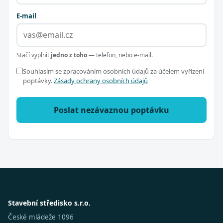
E-mail
Stačí vyplnit
jedno z toho
— telefon, nebo e-mail.
Souhlasím se zpracováním osobních údajů za účelem vyřízení
poptávky.
Zásady ochrany osobních údajů
Poslat nezávaznou poptávku
Stavební středisko s.r.o.
České mládeže 1096