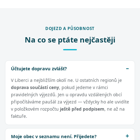
DOJEZD A PŮSOBNOST
Na co se ptáte nejčastěji
Účtujete dopravu zvlášť?
V Liberci a nejbližším okolí ne. U ostatních regionů je
doprava součástí ceny
, pokud jedeme v rámci
pravidelných výjezdů. Jen u opravdu vzdálených obcí
připočítáváme paušál za výjezd — vždycky ho ale uvidíte
v položkovém rozpočtu
ještě před podpisem
, ne až na
faktuře.
Moje obec v seznamu není. Přijedete?