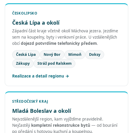
ČESKOLIPSKO
Česká Lípa a okolí
Západní část kraje včetně okolí Máchova jezera. Jezdíme
sem na koupelny, byty i venkovní práce. U vzdálenějších
obcí
dojezd potvrdíme telefonicky předem
.
Česká Lípa
Nový Bor
Mimoň
Doksy
Zákupy
Stráž pod Ralskem
Realizace a detail regionu
STŘEDOČESKÝ KRAJ
Mladá Boleslav a okolí
Nejvzdálenější region, kam vyjíždíme pravidelně.
Nejčastěji
kompletní rekonstrukce bytů
— od bourání
po předání s hotovou kuchyní a koupelnou.