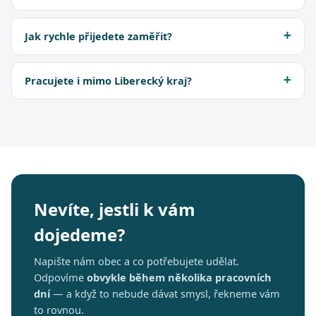
Jak rychle přijedete zaměřit?
Pracujete i mimo Liberecký kraj?
Nevíte, jestli k vám
dojedeme?
Napište nám obec a co potřebujete udělat.
Odpovíme
obvykle během několika pracovních
dní
— a když to nebude dávat smysl, řekneme vám
to rovnou.