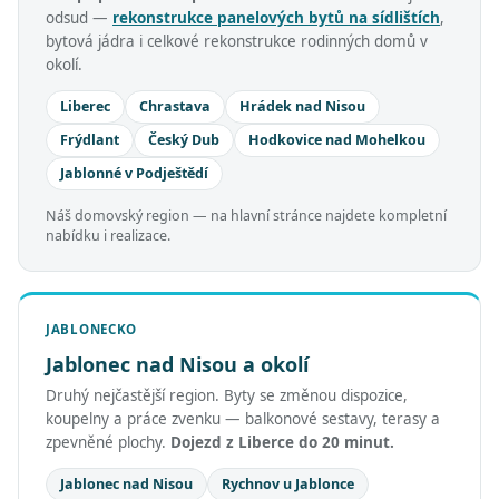
odsud —
rekonstrukce panelových bytů na sídlištích
,
bytová jádra i celkové rekonstrukce rodinných domů v
okolí.
Liberec
Chrastava
Hrádek nad Nisou
Frýdlant
Český Dub
Hodkovice nad Mohelkou
Jablonné v Podještědí
Náš domovský region — na hlavní stránce najdete kompletní
nabídku i realizace.
JABLONECKO
Jablonec nad Nisou a okolí
Druhý nejčastější region. Byty se změnou dispozice,
koupelny a práce zvenku — balkonové sestavy, terasy a
zpevněné plochy.
Dojezd z Liberce do 20 minut.
Jablonec nad Nisou
Rychnov u Jablonce