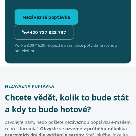
Nezávazná poptávka
+420 727 828 737
Po–Pá 8:00–16:30 · dojezd do vaší obce potvrdíme rovnou
po telefonu
NEZÁVAZNÁ POPTÁVKA
Chcete vědět, kolik to bude stát
a kdy to bude hotové?
Zavolejte nám, nebo pošlete nezávaznou poptávku e-mailem
či přes formulář.
Obvykle se ozveme v průběhu několika
pracovních dní dle vytížení a sezony.
Stačí služba, lokalita