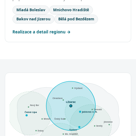
Mladá Boleslav
Mnichovo Hradiště
Bakov nad Jizerou
Bělá pod Bezdězem
Realizace a detail regionu
Frýdlant
Chrastava
Liberec
Nový Bor
Tanvald
Jablonec n. N.
Česká Lípa
Mimoň
Český Dub
Jilemnice
Semily
Turnov
Doksy
Mn. Hradiště