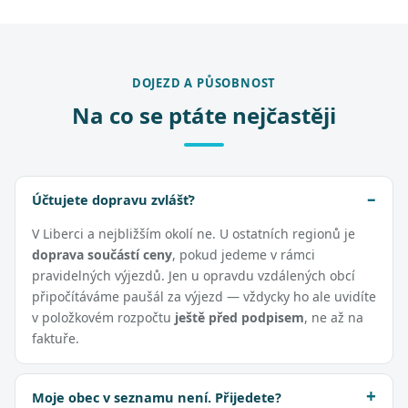
DOJEZD A PŮSOBNOST
Na co se ptáte nejčastěji
Účtujete dopravu zvlášť?
V Liberci a nejbližším okolí ne. U ostatních regionů je
doprava součástí ceny
, pokud jedeme v rámci
pravidelných výjezdů. Jen u opravdu vzdálených obcí
připočítáváme paušál za výjezd — vždycky ho ale uvidíte
v položkovém rozpočtu
ještě před podpisem
, ne až na
faktuře.
Moje obec v seznamu není. Přijedete?