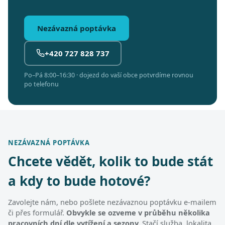
Nezávazná poptávka
+420 727 828 737
Po–Pá 8:00–16:30 · dojezd do vaší obce potvrdíme rovnou
po telefonu
NEZÁVAZNÁ POPTÁVKA
Chcete vědět, kolik to bude stát
a kdy to bude hotové?
Zavolejte nám, nebo pošlete nezávaznou poptávku e-mailem
či přes formulář.
Obvykle se ozveme v průběhu několika
pracovních dní dle vytížení a sezony.
Stačí služba, lokalita