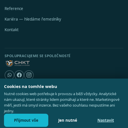
Reference
Kariéra — hledáme řemeslníky
Kontakt
SPOLUPRACUJEME SE SPOLEČNOSTÍ
Cookies na tomhle webu
Nutné cookies web potřebuje k provozu a běží vždycky. Analytické
© 2026 Stavební středisko s.r.o. · IČO 08521514 ·
Poradna
·
Kde působíme
nám ukazují, které stránky lidem pomáhají a které ne. Marketingové
·
Realizace
GDPR
·
Cookies
·
Nastavení cookies
·
Mapa webu
měří, jestli má smysl inzerce. Bez vašeho souhlasu nespustíme ani
jedny.
Přijmout vše
Jen nutné
Nastavit
Zavolat 727 828 737
Nezávazná poptávka
Po–Pá 8:00–16:30