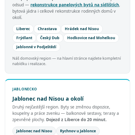
odsud —
rekonstrukce panelových bytů na sídlištích
,
bytová jádra i celkové rekonstrukce rodinných domů v
okolí.
Liberec
Chrastava
Hrádek nad Nisou
Frýdlant
Český Dub
Hodkovice nad Mohelkou
Jablonné v Podještědí
Náš domovský region — na hlavní stránce najdete kompletní
nabídku i realizace.
JABLONECKO
Jablonec nad Nisou a okolí
Druhý nejčastější region. Byty se změnou dispozice,
koupelny a práce zvenku — balkonové sestavy, terasy a
zpevněné plochy.
Dojezd z Liberce do 20 minut.
Jablonec nad Nisou
Rychnov u Jablonce