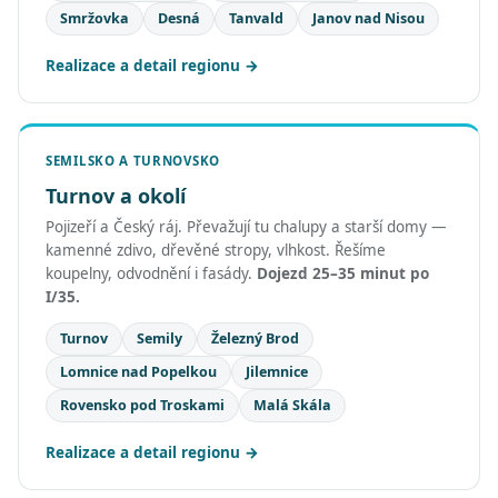
Smržovka
Desná
Tanvald
Janov nad Nisou
Realizace a detail regionu
SEMILSKO A TURNOVSKO
Turnov a okolí
Pojizeří a Český ráj. Převažují tu chalupy a starší domy —
kamenné zdivo, dřevěné stropy, vlhkost. Řešíme
koupelny, odvodnění i fasády.
Dojezd 25–35 minut po
I/35.
Turnov
Semily
Železný Brod
Lomnice nad Popelkou
Jilemnice
Rovensko pod Troskami
Malá Skála
Realizace a detail regionu