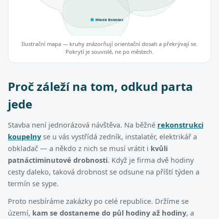
Mladá Boleslav
Ilustrační mapa — kruhy znázorňují orientační dosah a překrývají se.
Pokrytí je souvislé, ne po městech.
Proč záleží na tom, odkud parta
jede
Stavba není jednorázová návštěva. Na běžné
rekonstrukci
koupelny
se u vás vystřídá zedník, instalatér, elektrikář a
obkladač — a někdo z nich se musí vrátit i
kvůli
patnáctiminutové drobnosti
. Když je firma dvě hodiny
cesty daleko, taková drobnost se odsune na příští týden a
termín se sype.
Proto nesbíráme zakázky po celé republice. Držíme se
území,
kam se dostaneme do půl hodiny až hodiny
, a