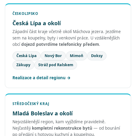
ČESKOLIPSKO
Česká Lípa a okolí
Západní část kraje včetně okolí Máchova jezera. Jezdíme
sem na koupelny, byty i venkovní práce. U vzdálenějších
obcí
dojezd potvrdíme telefonicky předem
.
Česká Lípa
Nový Bor
Mimoň
Doksy
Zákupy
Stráž pod Ralskem
Realizace a detail regionu
STŘEDOČESKÝ KRAJ
Mladá Boleslav a okolí
Nejvzdálenější region, kam vyjíždíme pravidelně.
Nejčastěji
kompletní rekonstrukce bytů
— od bourání
po předání s hotovou kuchyní a koupelnou.