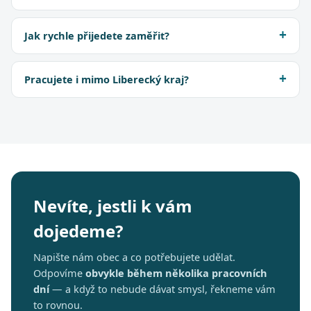
Jak rychle přijedete zaměřit?
Pracujete i mimo Liberecký kraj?
Nevíte, jestli k vám
dojedeme?
Napište nám obec a co potřebujete udělat.
Odpovíme
obvykle během několika pracovních
dní
— a když to nebude dávat smysl, řekneme vám
to rovnou.