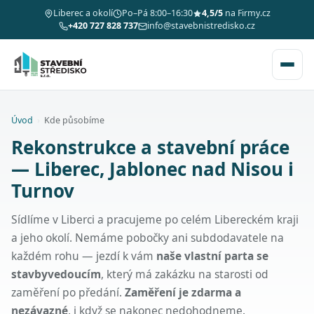
Liberec a okolí
Po–Pá 8:00–16:30
4,5/5
na Firmy.cz
+420 727 828 737
info@stavebnistredisko.cz
Úvod
›
Kde působíme
Rekonstrukce a stavební práce
— Liberec, Jablonec nad Nisou i
Turnov
Sídlíme v Liberci a pracujeme po celém Libereckém kraji
a jeho okolí. Nemáme pobočky ani subdodavatele na
každém rohu — jezdí k vám
naše vlastní parta se
stavbyvedoucím
, který má zakázku na starosti od
zaměření po předání.
Zaměření je zdarma a
nezávazné
, i když se nakonec nedohodneme.