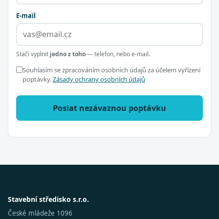
E-mail
Stačí vyplnit
jedno z toho
— telefon, nebo e-mail.
Souhlasím se zpracováním osobních údajů za účelem vyřízení
poptávky.
Zásady ochrany osobních údajů
Poslat nezávaznou poptávku
Stavební středisko s.r.o.
České mládeže 1096