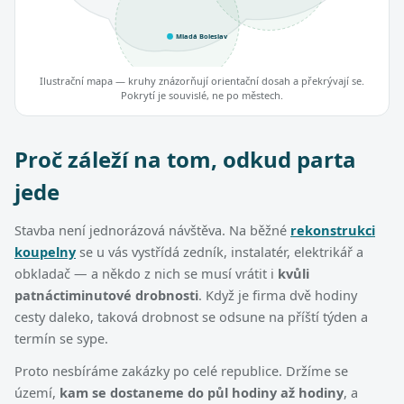
Mladá Boleslav
Ilustrační mapa — kruhy znázorňují orientační dosah a překrývají se.
Pokrytí je souvislé, ne po městech.
Proč záleží na tom, odkud parta
jede
Stavba není jednorázová návštěva. Na běžné
rekonstrukci
koupelny
se u vás vystřídá zedník, instalatér, elektrikář a
obkladač — a někdo z nich se musí vrátit i
kvůli
patnáctiminutové drobnosti
. Když je firma dvě hodiny
cesty daleko, taková drobnost se odsune na příští týden a
termín se sype.
Proto nesbíráme zakázky po celé republice. Držíme se
území,
kam se dostaneme do půl hodiny až hodiny
, a