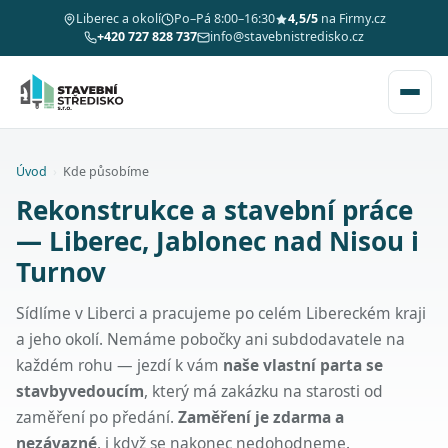
Liberec a okolí
Po–Pá 8:00–16:30
4,5/5
na Firmy.cz
+420 727 828 737
info@stavebnistredisko.cz
Úvod
›
Kde působíme
Rekonstrukce a stavební práce
— Liberec, Jablonec nad Nisou i
Turnov
Sídlíme v Liberci a pracujeme po celém Libereckém kraji
a jeho okolí. Nemáme pobočky ani subdodavatele na
každém rohu — jezdí k vám
naše vlastní parta se
stavbyvedoucím
, který má zakázku na starosti od
zaměření po předání.
Zaměření je zdarma a
nezávazné
, i když se nakonec nedohodneme.