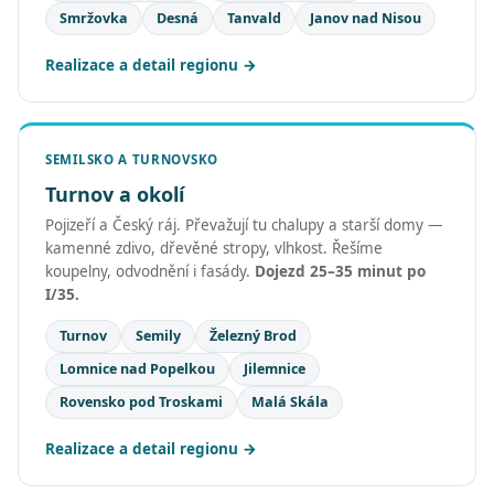
Smržovka
Desná
Tanvald
Janov nad Nisou
Realizace a detail regionu
SEMILSKO A TURNOVSKO
Turnov a okolí
Pojizeří a Český ráj. Převažují tu chalupy a starší domy —
kamenné zdivo, dřevěné stropy, vlhkost. Řešíme
koupelny, odvodnění i fasády.
Dojezd 25–35 minut po
I/35.
Turnov
Semily
Železný Brod
Lomnice nad Popelkou
Jilemnice
Rovensko pod Troskami
Malá Skála
Realizace a detail regionu