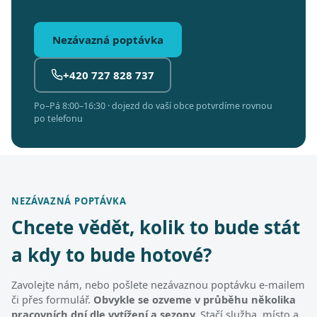
Nezávazná poptávka
+420 727 828 737
Po–Pá 8:00–16:30 · dojezd do vaší obce potvrdíme rovnou
po telefonu
NEZÁVAZNÁ POPTÁVKA
Chcete vědět, kolik to bude stát
a kdy to bude hotové?
Zavolejte nám, nebo pošlete nezávaznou poptávku e-mailem
či přes formulář.
Obvykle se ozveme v průběhu několika
pracovních dní dle vytížení a sezony.
Stačí služba, místo a