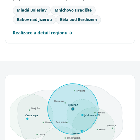
Mladá Boleslav
Mnichovo Hradiště
Bakov nad Jizerou
Bělá pod Bezdězem
Realizace a detail regionu
Frýdlant
Chrastava
Liberec
Nový Bor
Tanvald
Jablonec n. N.
Česká Lípa
Mimoň
Český Dub
Jilemnice
Semily
Turnov
Doksy
Mn. Hradiště