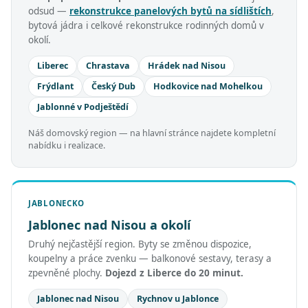
odsud —
rekonstrukce panelových bytů na sídlištích
,
bytová jádra i celkové rekonstrukce rodinných domů v
okolí.
Liberec
Chrastava
Hrádek nad Nisou
Frýdlant
Český Dub
Hodkovice nad Mohelkou
Jablonné v Podještědí
Náš domovský region — na hlavní stránce najdete kompletní
nabídku i realizace.
JABLONECKO
Jablonec nad Nisou a okolí
Druhý nejčastější region. Byty se změnou dispozice,
koupelny a práce zvenku — balkonové sestavy, terasy a
zpevněné plochy.
Dojezd z Liberce do 20 minut.
Jablonec nad Nisou
Rychnov u Jablonce