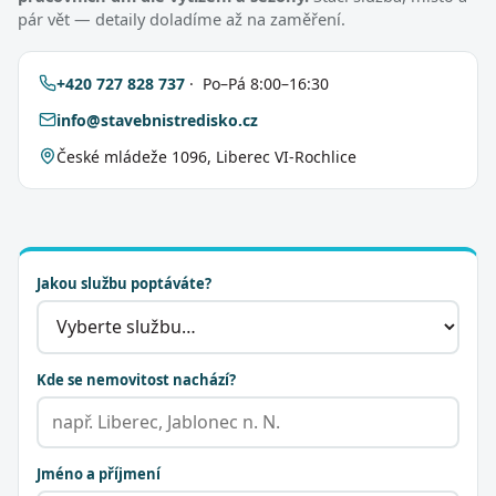
pár vět — detaily doladíme až na zaměření.
+420 727 828 737
· Po–Pá 8:00–16:30
info@stavebnistredisko.cz
České mládeže 1096, Liberec VI-Rochlice
Jakou službu poptáváte?
Kde se nemovitost nachází?
Jméno a příjmení