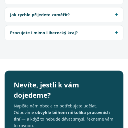
Jak rychle přijedete zaměřit?
Pracujete i mimo Liberecký kraj?
Nevíte, jestli k vám
dojedeme?
Napište nám obec a co potřebujete udělat.
Odpovíme
obvykle během několika pracovních
dní
— a když to nebude dávat smysl, řekneme vám
to rovnou.