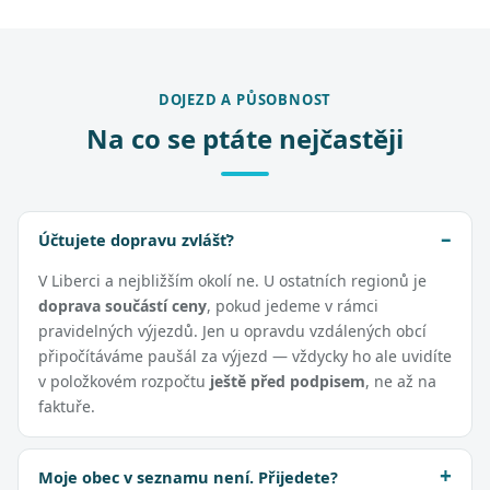
DOJEZD A PŮSOBNOST
Na co se ptáte nejčastěji
Účtujete dopravu zvlášť?
V Liberci a nejbližším okolí ne. U ostatních regionů je
doprava součástí ceny
, pokud jedeme v rámci
pravidelných výjezdů. Jen u opravdu vzdálených obcí
připočítáváme paušál za výjezd — vždycky ho ale uvidíte
v položkovém rozpočtu
ještě před podpisem
, ne až na
faktuře.
Moje obec v seznamu není. Přijedete?