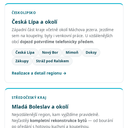
ČESKOLIPSKO
Česká Lípa a okolí
Západní část kraje včetně okolí Máchova jezera. Jezdíme
sem na koupelny, byty i venkovní práce. U vzdálenějších
obcí
dojezd potvrdíme telefonicky předem
.
Česká Lípa
Nový Bor
Mimoň
Doksy
Zákupy
Stráž pod Ralskem
Realizace a detail regionu
STŘEDOČESKÝ KRAJ
Mladá Boleslav a okolí
Nejvzdálenější region, kam vyjíždíme pravidelně.
Nejčastěji
kompletní rekonstrukce bytů
— od bourání
po předání s hotovou kuchyní a koupelnou.