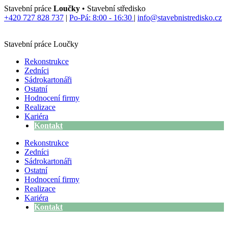
Přejít
Stavební práce
Loučky
• Stavební středisko
k
+420 727 828 737
|
Po-Pá: 8:00 - 16:30
|
info@stavebnistredisko.cz
obsahu
Stavební práce Loučky
Rekonstrukce
Zedníci
Sádrokartonáři
Ostatní
Hodnocení firmy
Realizace
Kariéra
Kontakt
Rekonstrukce
Zedníci
Sádrokartonáři
Ostatní
Hodnocení firmy
Realizace
Kariéra
Kontakt