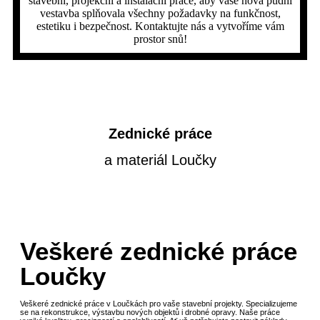
stavební, projekční a instalační práce, aby vaše nová půdní
vestavba splňovala všechny požadavky na funkčnost,
estetiku i bezpečnost. Kontaktujte nás a vytvoříme vám
prostor snů!
Zednické práce
a materiál Loučky
Veškeré zednické práce
Loučky
Veškeré zednické práce v Loučkách pro vaše stavební projekty. Specializujeme
se na rekonstrukce, výstavbu nových objektů i drobné opravy. Naše práce