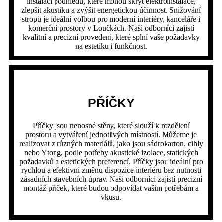
instalaci podhledů, které mohou skrýt elektroinstalace,
zlepšit akustiku a zvýšit energetickou účinnost. Snižování
stropů je ideální volbou pro moderní interiéry, kanceláře i
komerční prostory v Loučkách. Naši odborníci zajistí
kvalitní a precizní provedení, které splní vaše požadavky
na estetiku i funkčnost.
PŘÍČKY
Příčky jsou nenosné stěny, které slouží k rozdělení
prostoru a vytváření jednotlivých místností. Můžeme je
realizovat z různých materiálů, jako jsou sádrokarton, cihly
nebo Ytong, podle potřeby akustické izolace, statických
požadavků a estetických preferencí. Příčky jsou ideální pro
rychlou a efektivní změnu dispozice interiéru bez nutnosti
zásadních stavebních úprav. Naši odborníci zajistí precizní
montáž příček, které budou odpovídat vašim potřebám a
vkusu.