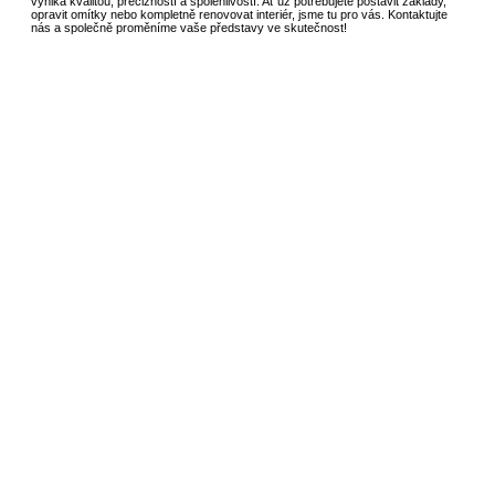
vyniká kvalitou, precizností a spolehlivostí. Ať už potřebujete postavit základy,
opravit omítky nebo kompletně renovovat interiér, jsme tu pro vás. Kontaktujte
nás a společně proměníme vaše představy ve skutečnost!