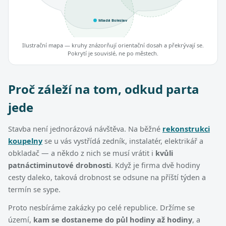
Mladá Boleslav
Ilustrační mapa — kruhy znázorňují orientační dosah a překrývají se.
Pokrytí je souvislé, ne po městech.
Proč záleží na tom, odkud parta
jede
Stavba není jednorázová návštěva. Na běžné
rekonstrukci
koupelny
se u vás vystřídá zedník, instalatér, elektrikář a
obkladač — a někdo z nich se musí vrátit i
kvůli
patnáctiminutové drobnosti
. Když je firma dvě hodiny
cesty daleko, taková drobnost se odsune na příští týden a
termín se sype.
Proto nesbíráme zakázky po celé republice. Držíme se
území,
kam se dostaneme do půl hodiny až hodiny
, a