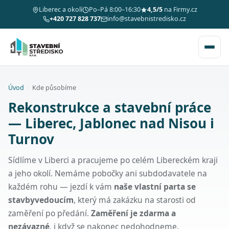
Liberec a okolí
Po–Pá 8:00–16:30
4,5/5
na Firmy.cz
+420 727 828 737
info@stavebnistredisko.cz
Úvod
›
Kde působíme
Rekonstrukce a stavební práce
— Liberec, Jablonec nad Nisou i
Turnov
Sídlíme v Liberci a pracujeme po celém Libereckém kraji
a jeho okolí. Nemáme pobočky ani subdodavatele na
každém rohu — jezdí k vám
naše vlastní parta se
stavbyvedoucím
, který má zakázku na starosti od
zaměření po předání.
Zaměření je zdarma a
nezávazné
, i když se nakonec nedohodneme.