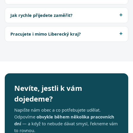
Jak rychle přijedete zaměřit?
Pracujete i mimo Liberecký kraj?
Nevíte, jestli k vám
dojedeme?
Napište nám obec a co potřebujete udělat.
Odpovíme
obvykle během několika pracovních
dní
— a když to nebude dávat smysl, řekneme vám
to rovnou.