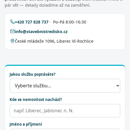
pár vět — detaily doladíme až na zaměření.
+420 727 828 737
· Po–Pá 8:00–16:30
info@stavebnistredisko.cz
České mládeže 1096, Liberec VI-Rochlice
Jakou službu poptáváte?
Kde se nemovitost nachází?
Jméno a příjmení