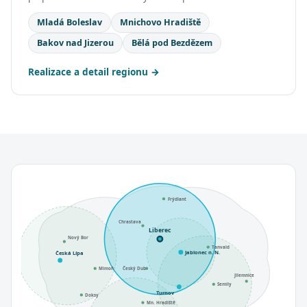
Mladá Boleslav
Mnichovo Hradiště
Bakov nad Jizerou
Bělá pod Bezdězem
Realizace a detail regionu
Frýdlant
Chrastava
Liberec
Nový Bor
Tanvald
Jablonec n. N.
Česká Lípa
Mimoň
Český Dub
Jilemnice
Semily
Turnov
Doksy
Mn. Hradiště