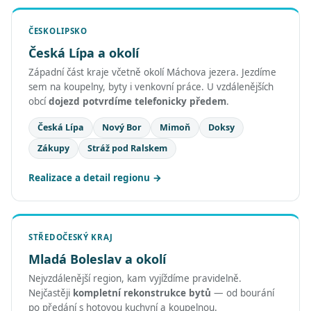
ČESKOLIPSKO
Česká Lípa a okolí
Západní část kraje včetně okolí Máchova jezera. Jezdíme
sem na koupelny, byty i venkovní práce. U vzdálenějších
obcí
dojezd potvrdíme telefonicky předem
.
Česká Lípa
Nový Bor
Mimoň
Doksy
Zákupy
Stráž pod Ralskem
Realizace a detail regionu
STŘEDOČESKÝ KRAJ
Mladá Boleslav a okolí
Nejvzdálenější region, kam vyjíždíme pravidelně.
Nejčastěji
kompletní rekonstrukce bytů
— od bourání
po předání s hotovou kuchyní a koupelnou.