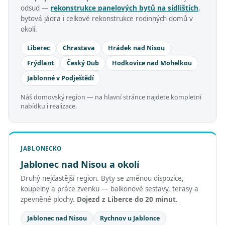
odsud —
rekonstrukce panelových bytů na sídlištích
,
bytová jádra i celkové rekonstrukce rodinných domů v
okolí.
Liberec
Chrastava
Hrádek nad Nisou
Frýdlant
Český Dub
Hodkovice nad Mohelkou
Jablonné v Podještědí
Náš domovský region — na hlavní stránce najdete kompletní
nabídku i realizace.
JABLONECKO
Jablonec nad Nisou a okolí
Druhý nejčastější region. Byty se změnou dispozice,
koupelny a práce zvenku — balkonové sestavy, terasy a
zpevněné plochy.
Dojezd z Liberce do 20 minut.
Jablonec nad Nisou
Rychnov u Jablonce