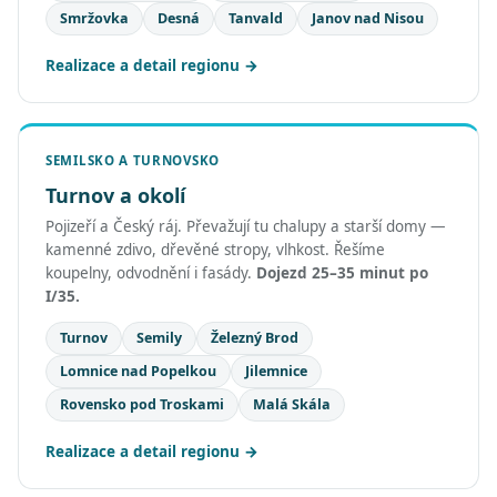
Smržovka
Desná
Tanvald
Janov nad Nisou
Realizace a detail regionu
SEMILSKO A TURNOVSKO
Turnov a okolí
Pojizeří a Český ráj. Převažují tu chalupy a starší domy —
kamenné zdivo, dřevěné stropy, vlhkost. Řešíme
koupelny, odvodnění i fasády.
Dojezd 25–35 minut po
I/35.
Turnov
Semily
Železný Brod
Lomnice nad Popelkou
Jilemnice
Rovensko pod Troskami
Malá Skála
Realizace a detail regionu