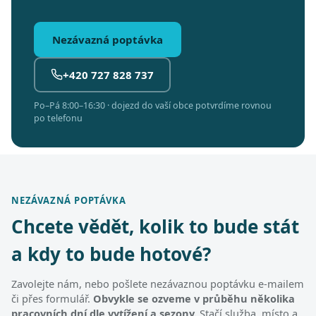
Nezávazná poptávka
+420 727 828 737
Po–Pá 8:00–16:30 · dojezd do vaší obce potvrdíme rovnou
po telefonu
NEZÁVAZNÁ POPTÁVKA
Chcete vědět, kolik to bude stát
a kdy to bude hotové?
Zavolejte nám, nebo pošlete nezávaznou poptávku e-mailem
či přes formulář.
Obvykle se ozveme v průběhu několika
pracovních dní dle vytížení a sezony.
Stačí služba, místo a