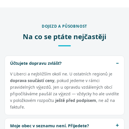
DOJEZD A PŮSOBNOST
Na co se ptáte nejčastěji
Účtujete dopravu zvlášť?
V Liberci a nejbližším okolí ne. U ostatních regionů je
doprava součástí ceny
, pokud jedeme v rámci
pravidelných výjezdů. Jen u opravdu vzdálených obcí
připočítáváme paušál za výjezd — vždycky ho ale uvidíte
v položkovém rozpočtu
ještě před podpisem
, ne až na
faktuře.
Moje obec v seznamu není. Přijedete?