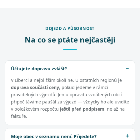
DOJEZD A PŮSOBNOST
Na co se ptáte nejčastěji
Účtujete dopravu zvlášť?
V Liberci a nejbližším okolí ne. U ostatních regionů je
doprava součástí ceny
, pokud jedeme v rámci
pravidelných výjezdů. Jen u opravdu vzdálených obcí
připočítáváme paušál za výjezd — vždycky ho ale uvidíte
v položkovém rozpočtu
ještě před podpisem
, ne až na
faktuře.
Moje obec v seznamu není. Přijedete?