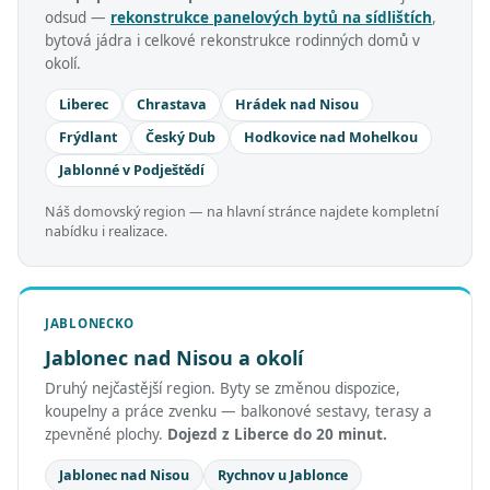
odsud —
rekonstrukce panelových bytů na sídlištích
,
bytová jádra i celkové rekonstrukce rodinných domů v
okolí.
Liberec
Chrastava
Hrádek nad Nisou
Frýdlant
Český Dub
Hodkovice nad Mohelkou
Jablonné v Podještědí
Náš domovský region — na hlavní stránce najdete kompletní
nabídku i realizace.
JABLONECKO
Jablonec nad Nisou a okolí
Druhý nejčastější region. Byty se změnou dispozice,
koupelny a práce zvenku — balkonové sestavy, terasy a
zpevněné plochy.
Dojezd z Liberce do 20 minut.
Jablonec nad Nisou
Rychnov u Jablonce