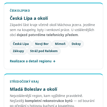
ČESKOLIPSKO
Česká Lípa a okolí
Západní část kraje včetně okolí Máchova jezera. Jezdíme
sem na koupelny, byty i venkovní práce. U vzdálenějších
obcí
dojezd potvrdíme telefonicky předem
.
Česká Lípa
Nový Bor
Mimoň
Doksy
Zákupy
Stráž pod Ralskem
Realizace a detail regionu
STŘEDOČESKÝ KRAJ
Mladá Boleslav a okolí
Nejvzdálenější region, kam vyjíždíme pravidelně.
Nejčastěji
kompletní rekonstrukce bytů
— od bourání
po předání s hotovou kuchyní a koupelnou.