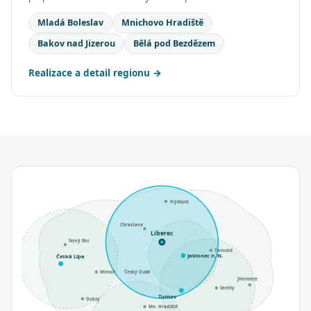
Mladá Boleslav
Mnichovo Hradiště
Bakov nad Jizerou
Bělá pod Bezdězem
Realizace a detail regionu
Frýdlant
Chrastava
Liberec
Nový Bor
Tanvald
Jablonec n. N.
Česká Lípa
Mimoň
Český Dub
Jilemnice
Semily
Turnov
Doksy
Mn. Hradiště