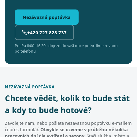
Nezávazná poptávka
+420 727 828 737
Po–Pá 8:00–16:30 · dojezd do vaší obce potvrdíme rovnou
po telefonu
NEZÁVAZNÁ POPTÁVKA
Chcete vědět, kolik to bude stát
a kdy to bude hotové?
Zavolejte nám, nebo pošlete nezávaznou poptávku e-mailem
či přes formulář.
Obvykle se ozveme v průběhu několika
pracovních dní dle vytížení a sezony.
Stačí služba, místo a