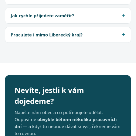
Jak rychle přijedete zaměřit?
Pracujete i mimo Liberecký kraj?
Nevíte, jestli k vám
dojedeme?
Napište nám obec a co potřebujete udělat.
Odpovíme
obvykle během několika pracovních
dní
— a když to nebude dávat smysl, řekneme vám
to rovnou.