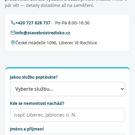
pár vět — detaily doladíme až na zaměření.
+420 727 828 737
· Po–Pá 8:00–16:30
info@stavebnistredisko.cz
České mládeže 1096, Liberec VI-Rochlice
Jakou službu poptáváte?
Kde se nemovitost nachází?
Jméno a příjmení