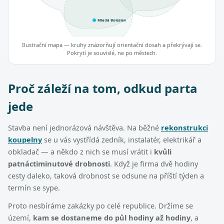
Mladá Boleslav
Ilustrační mapa — kruhy znázorňují orientační dosah a překrývají se.
Pokrytí je souvislé, ne po městech.
Proč záleží na tom, odkud parta
jede
Stavba není jednorázová návštěva. Na běžné
rekonstrukci
koupelny
se u vás vystřídá zedník, instalatér, elektrikář a
obkladač — a někdo z nich se musí vrátit i
kvůli
patnáctiminutové drobnosti
. Když je firma dvě hodiny
cesty daleko, taková drobnost se odsune na příští týden a
termín se sype.
Proto nesbíráme zakázky po celé republice. Držíme se
území,
kam se dostaneme do půl hodiny až hodiny
, a