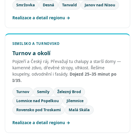
Smržovka
Desná
Tanvald
Janov nad Nisou
Realizace a detail regionu
SEMILSKO A TURNOVSKO
Turnov a okolí
Pojizeří a Český ráj. Převažují tu chalupy a starší domy —
kamenné zdivo, dřevěné stropy, vlhkost. Řešíme
koupelny, odvodnění i fasády.
Dojezd 25–35 minut po
I/35.
Turnov
Semily
Železný Brod
Lomnice nad Popelkou
Jilemnice
Rovensko pod Troskami
Malá Skála
Realizace a detail regionu