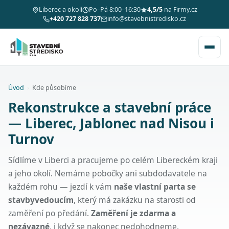
Liberec a okolí
Po–Pá 8:00–16:30
4,5/5
na Firmy.cz
+420 727 828 737
info@stavebnistredisko.cz
Úvod
›
Kde působíme
Rekonstrukce a stavební práce
— Liberec, Jablonec nad Nisou i
Turnov
Sídlíme v Liberci a pracujeme po celém Libereckém kraji
a jeho okolí. Nemáme pobočky ani subdodavatele na
každém rohu — jezdí k vám
naše vlastní parta se
stavbyvedoucím
, který má zakázku na starosti od
zaměření po předání.
Zaměření je zdarma a
nezávazné
, i když se nakonec nedohodneme.