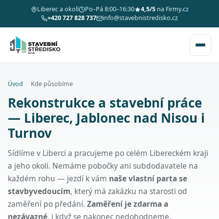
Liberec a okolí
Po–Pá 8:00–16:30
4,5/5
na Firmy.cz
+420 727 828 737
info@stavebnistredisko.cz
Úvod
›
Kde působíme
Rekonstrukce a stavební práce
— Liberec, Jablonec nad Nisou i
Turnov
Sídlíme v Liberci a pracujeme po celém Libereckém kraji
a jeho okolí. Nemáme pobočky ani subdodavatele na
každém rohu — jezdí k vám
naše vlastní parta se
stavbyvedoucím
, který má zakázku na starosti od
zaměření po předání.
Zaměření je zdarma a
nezávazné
, i když se nakonec nedohodneme.