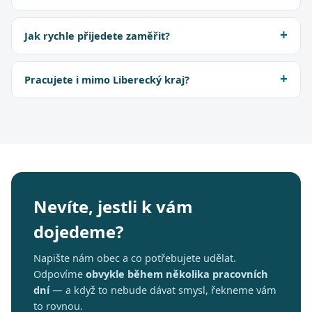
Jak rychle přijedete zaměřit?
Pracujete i mimo Liberecký kraj?
Nevíte, jestli k vám
dojedeme?
Napište nám obec a co potřebujete udělat.
Odpovíme
obvykle během několika pracovních
dní
— a když to nebude dávat smysl, řekneme vám
to rovnou.