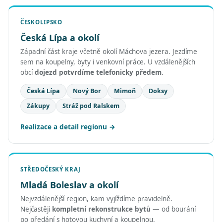
ČESKOLIPSKO
Česká Lípa a okolí
Západní část kraje včetně okolí Máchova jezera. Jezdíme
sem na koupelny, byty i venkovní práce. U vzdálenějších
obcí
dojezd potvrdíme telefonicky předem
.
Česká Lípa
Nový Bor
Mimoň
Doksy
Zákupy
Stráž pod Ralskem
Realizace a detail regionu
STŘEDOČESKÝ KRAJ
Mladá Boleslav a okolí
Nejvzdálenější region, kam vyjíždíme pravidelně.
Nejčastěji
kompletní rekonstrukce bytů
— od bourání
po předání s hotovou kuchyní a koupelnou.