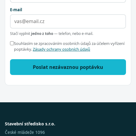
E-mail
Stačí vyplnit
jedno z toho
— telefon, nebo e-mail.
Souhlasím se zpracováním osobních údajů za účelem vyřízení
poptávky.
Zásady ochrany osobních údajů
Poslat nezávaznou poptávku
Stavební středisko s.r.o.
České mládeže 1096