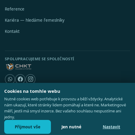
Reference
Kariéra — hledáme řemeslníky
Kontakt
SPOLUPRACUJEME SE SPOLEČNOSTÍ
Cookies na tomhle webu
Nutné cookies web potřebuje k provozu a běží vždycky. Analytické
© 2026 Stavební středisko s.r.o. · IČO 08521514 ·
Poradna
·
Kde působíme
nám ukazují, které stránky lidem pomáhají a které ne. Marketingové
·
Realizace
GDPR
·
Cookies
·
Nastavení cookies
·
Mapa webu
měří, jestli má smysl inzerce. Bez vašeho souhlasu nespustíme ani
jedny.
Přijmout vše
Jen nutné
Nastavit
Zavolat 727 828 737
Nezávazná poptávka
Po–Pá 8:00–16:30