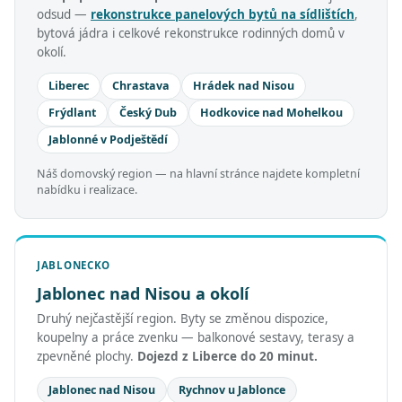
odsud —
rekonstrukce panelových bytů na sídlištích
,
bytová jádra i celkové rekonstrukce rodinných domů v
okolí.
Liberec
Chrastava
Hrádek nad Nisou
Frýdlant
Český Dub
Hodkovice nad Mohelkou
Jablonné v Podještědí
Náš domovský region — na hlavní stránce najdete kompletní
nabídku i realizace.
JABLONECKO
Jablonec nad Nisou a okolí
Druhý nejčastější region. Byty se změnou dispozice,
koupelny a práce zvenku — balkonové sestavy, terasy a
zpevněné plochy.
Dojezd z Liberce do 20 minut.
Jablonec nad Nisou
Rychnov u Jablonce