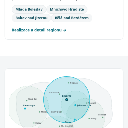
Mladá Boleslav
Mnichovo Hradiště
Bakov nad Jizerou
Bělá pod Bezdězem
Realizace a detail regionu
Frýdlant
Chrastava
Liberec
Nový Bor
Tanvald
Jablonec n. N.
Česká Lípa
Mimoň
Český Dub
Jilemnice
Semily
Turnov
Doksy
Mn. Hradiště