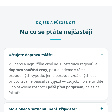
DOJEZD A PŮSOBNOST
Na co se ptáte nejčastěji
Účtujete dopravu zvlášť?
V Liberci a nejbližším okolí ne. U ostatních regionů je
doprava součástí ceny
, pokud jedeme v rámci
pravidelných výjezdů. Jen u opravdu vzdálených obcí
připočítáváme paušál za výjezd — vždycky ho ale uvidíte
v položkovém rozpočtu
ještě před podpisem
, ne až na
faktuře.
Moje obec v seznamu není. Přijedete?