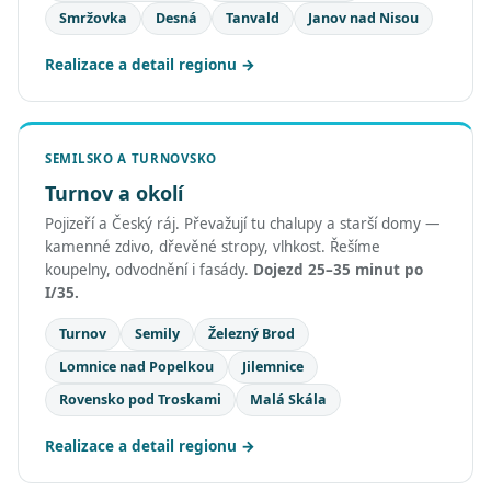
Smržovka
Desná
Tanvald
Janov nad Nisou
Realizace a detail regionu
SEMILSKO A TURNOVSKO
Turnov a okolí
Pojizeří a Český ráj. Převažují tu chalupy a starší domy —
kamenné zdivo, dřevěné stropy, vlhkost. Řešíme
koupelny, odvodnění i fasády.
Dojezd 25–35 minut po
I/35.
Turnov
Semily
Železný Brod
Lomnice nad Popelkou
Jilemnice
Rovensko pod Troskami
Malá Skála
Realizace a detail regionu