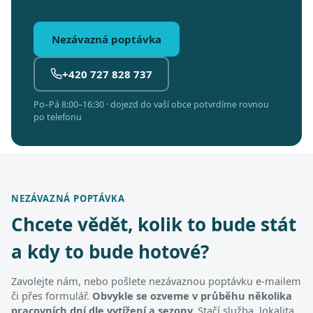
Nezávazná poptávka
+420 727 828 737
Po–Pá 8:00–16:30 · dojezd do vaší obce potvrdíme rovnou
po telefonu
NEZÁVAZNÁ POPTÁVKA
Chcete vědět, kolik to bude stát
a kdy to bude hotové?
Zavolejte nám, nebo pošlete nezávaznou poptávku e-mailem
či přes formulář.
Obvykle se ozveme v průběhu několika
pracovních dní dle vytížení a sezony.
Stačí služba, lokalita