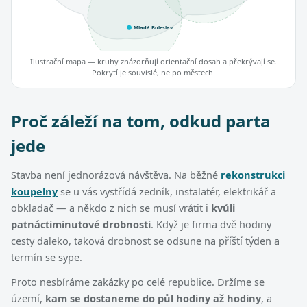
Mladá Boleslav
Ilustrační mapa — kruhy znázorňují orientační dosah a překrývají se.
Pokrytí je souvislé, ne po městech.
Proč záleží na tom, odkud parta
jede
Stavba není jednorázová návštěva. Na běžné
rekonstrukci
koupelny
se u vás vystřídá zedník, instalatér, elektrikář a
obkladač — a někdo z nich se musí vrátit i
kvůli
patnáctiminutové drobnosti
. Když je firma dvě hodiny
cesty daleko, taková drobnost se odsune na příští týden a
termín se sype.
Proto nesbíráme zakázky po celé republice. Držíme se
území,
kam se dostaneme do půl hodiny až hodiny
, a