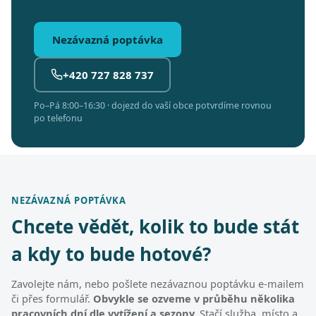
Nezávazná poptávka
+420 727 828 737
Po–Pá 8:00–16:30 · dojezd do vaší obce potvrdíme rovnou
po telefonu
NEZÁVAZNÁ POPTÁVKA
Chcete vědět, kolik to bude stát
a kdy to bude hotové?
Zavolejte nám, nebo pošlete nezávaznou poptávku e-mailem
či přes formulář.
Obvykle se ozveme v průběhu několika
pracovních dní dle vytížení a sezony.
Stačí služba, místo a