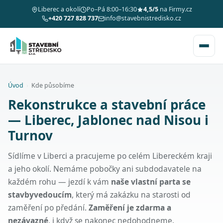
Liberec a okolí
Po–Pá 8:00–16:30
4,5/5
na Firmy.cz
+420 727 828 737
info@stavebnistredisko.cz
Úvod
›
Kde působíme
Rekonstrukce a stavební práce
— Liberec, Jablonec nad Nisou i
Turnov
Sídlíme v Liberci a pracujeme po celém Libereckém kraji
a jeho okolí. Nemáme pobočky ani subdodavatele na
každém rohu — jezdí k vám
naše vlastní parta se
stavbyvedoucím
, který má zakázku na starosti od
zaměření po předání.
Zaměření je zdarma a
nezávazné
, i když se nakonec nedohodneme.