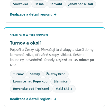
Smržovka
Desná
Tanvald
Janov nad Nisou
Realizace a detail regionu
SEMILSKO A TURNOVSKO
Turnov a okolí
Pojizeří a Český ráj. Převažují tu chalupy a starší domy —
kamenné zdivo, dřevěné stropy, vlhkost. Řešíme
koupelny, odvodnění i fasády.
Dojezd 25–35 minut po
I/35.
Turnov
Semily
Železný Brod
Lomnice nad Popelkou
Jilemnice
Rovensko pod Troskami
Malá Skála
Realizace a detail regionu