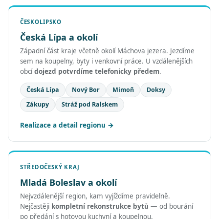
ČESKOLIPSKO
Česká Lípa a okolí
Západní část kraje včetně okolí Máchova jezera. Jezdíme
sem na koupelny, byty i venkovní práce. U vzdálenějších
obcí
dojezd potvrdíme telefonicky předem
.
Česká Lípa
Nový Bor
Mimoň
Doksy
Zákupy
Stráž pod Ralskem
Realizace a detail regionu
STŘEDOČESKÝ KRAJ
Mladá Boleslav a okolí
Nejvzdálenější region, kam vyjíždíme pravidelně.
Nejčastěji
kompletní rekonstrukce bytů
— od bourání
po předání s hotovou kuchyní a koupelnou.