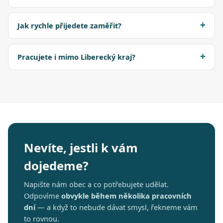
Jak rychle přijedete zaměřit?
Pracujete i mimo Liberecký kraj?
Nevíte, jestli k vám
dojedeme?
Napište nám obec a co potřebujete udělat.
Odpovíme
obvykle během několika pracovních
dní
— a když to nebude dávat smysl, řekneme vám
to rovnou.