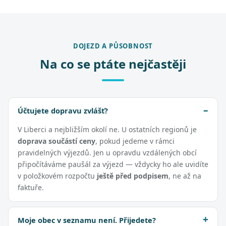
DOJEZD A PŮSOBNOST
Na co se ptáte nejčastěji
Účtujete dopravu zvlášť?
V Liberci a nejbližším okolí ne. U ostatních regionů je
doprava součástí ceny
, pokud jedeme v rámci
pravidelných výjezdů. Jen u opravdu vzdálených obcí
připočítáváme paušál za výjezd — vždycky ho ale uvidíte
v položkovém rozpočtu
ještě před podpisem
, ne až na
faktuře.
Moje obec v seznamu není. Přijedete?