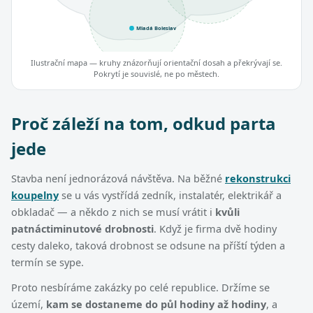
Mladá Boleslav
Ilustrační mapa — kruhy znázorňují orientační dosah a překrývají se.
Pokrytí je souvislé, ne po městech.
Proč záleží na tom, odkud parta
jede
Stavba není jednorázová návštěva. Na běžné
rekonstrukci
koupelny
se u vás vystřídá zedník, instalatér, elektrikář a
obkladač — a někdo z nich se musí vrátit i
kvůli
patnáctiminutové drobnosti
. Když je firma dvě hodiny
cesty daleko, taková drobnost se odsune na příští týden a
termín se sype.
Proto nesbíráme zakázky po celé republice. Držíme se
území,
kam se dostaneme do půl hodiny až hodiny
, a