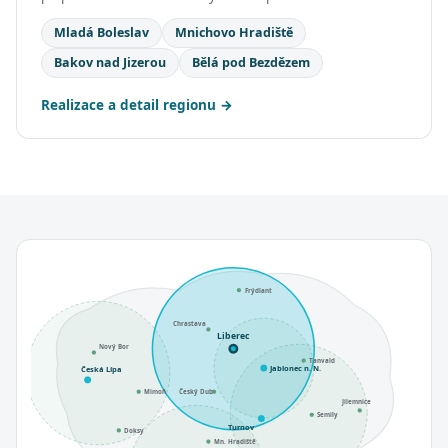
Mladá Boleslav
Mnichovo Hradiště
Bakov nad Jizerou
Bělá pod Bezdězem
Realizace a detail regionu
Frýdlant
Chrastava
Liberec
Nový Bor
Tanvald
Jablonec n. N.
Česká Lípa
Mimoň
Český Dub
Jilemnice
Semily
Turnov
Doksy
Mn. Hradiště