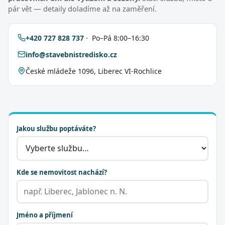
pár vět — detaily doladíme až na zaměření.
+420 727 828 737
· Po–Pá 8:00–16:30
info@stavebnistredisko.cz
České mládeže 1096, Liberec VI-Rochlice
Jakou službu poptáváte?
Kde se nemovitost nachází?
Jméno a příjmení