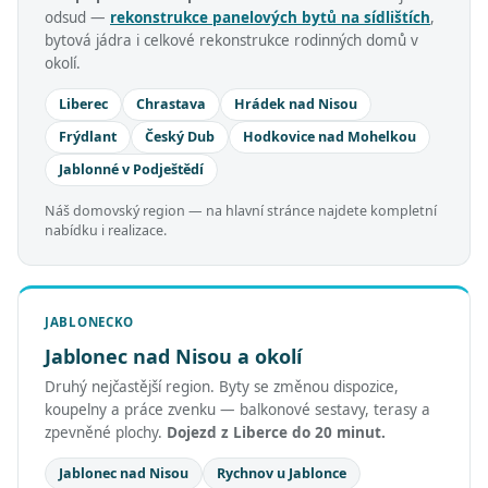
odsud —
rekonstrukce panelových bytů na sídlištích
,
bytová jádra i celkové rekonstrukce rodinných domů v
okolí.
Liberec
Chrastava
Hrádek nad Nisou
Frýdlant
Český Dub
Hodkovice nad Mohelkou
Jablonné v Podještědí
Náš domovský region — na hlavní stránce najdete kompletní
nabídku i realizace.
JABLONECKO
Jablonec nad Nisou a okolí
Druhý nejčastější region. Byty se změnou dispozice,
koupelny a práce zvenku — balkonové sestavy, terasy a
zpevněné plochy.
Dojezd z Liberce do 20 minut.
Jablonec nad Nisou
Rychnov u Jablonce