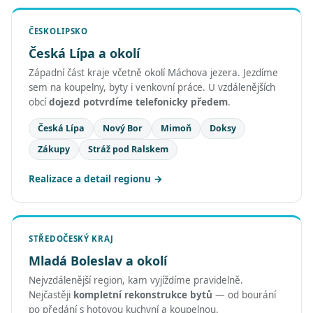
ČESKOLIPSKO
Česká Lípa a okolí
Západní část kraje včetně okolí Máchova jezera. Jezdíme
sem na koupelny, byty i venkovní práce. U vzdálenějších
obcí
dojezd potvrdíme telefonicky předem
.
Česká Lípa
Nový Bor
Mimoň
Doksy
Zákupy
Stráž pod Ralskem
Realizace a detail regionu
STŘEDOČESKÝ KRAJ
Mladá Boleslav a okolí
Nejvzdálenější region, kam vyjíždíme pravidelně.
Nejčastěji
kompletní rekonstrukce bytů
— od bourání
po předání s hotovou kuchyní a koupelnou.