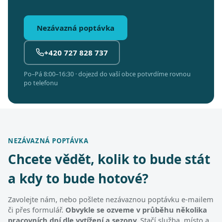
Nezávazná poptávka
+420 727 828 737
Po–Pá 8:00–16:30 · dojezd do vaší obce potvrdíme rovnou
po telefonu
NEZÁVAZNÁ POPTÁVKA
Chcete vědět, kolik to bude stát
a kdy to bude hotové?
Zavolejte nám, nebo pošlete nezávaznou poptávku e-mailem
či přes formulář.
Obvykle se ozveme v průběhu několika
pracovních dní dle vytížení a sezony.
Stačí služba, místo a