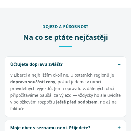
DOJEZD A PŮSOBNOST
Na co se ptáte nejčastěji
Účtujete dopravu zvlášť?
V Liberci a nejbližším okolí ne. U ostatních regionů je
doprava součástí ceny
, pokud jedeme v rámci
pravidelných výjezdů. Jen u opravdu vzdálených obcí
připočítáváme paušál za výjezd — vždycky ho ale uvidíte
v položkovém rozpočtu
ještě před podpisem
, ne až na
faktuře.
Moje obec v seznamu není. Přijedete?