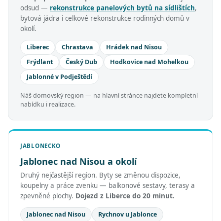
odsud —
rekonstrukce panelových bytů na sídlištích
,
bytová jádra i celkové rekonstrukce rodinných domů v
okolí.
Liberec
Chrastava
Hrádek nad Nisou
Frýdlant
Český Dub
Hodkovice nad Mohelkou
Jablonné v Podještědí
Náš domovský region — na hlavní stránce najdete kompletní
nabídku i realizace.
JABLONECKO
Jablonec nad Nisou a okolí
Druhý nejčastější region. Byty se změnou dispozice,
koupelny a práce zvenku — balkonové sestavy, terasy a
zpevněné plochy.
Dojezd z Liberce do 20 minut.
Jablonec nad Nisou
Rychnov u Jablonce