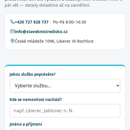
pár vět — detaily doladíme až na zaměření.
+420 727 828 737
· Po–Pá 8:00–16:30
info@stavebnistredisko.cz
České mládeže 1096, Liberec VI-Rochlice
Jakou službu poptáváte?
Kde se nemovitost nachází?
Jméno a příjmení