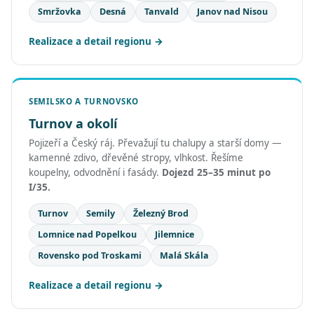
Smržovka
Desná
Tanvald
Janov nad Nisou
Realizace a detail regionu
SEMILSKO A TURNOVSKO
Turnov a okolí
Pojizeří a Český ráj. Převažují tu chalupy a starší domy —
kamenné zdivo, dřevěné stropy, vlhkost. Řešíme
koupelny, odvodnění i fasády.
Dojezd 25–35 minut po
I/35.
Turnov
Semily
Železný Brod
Lomnice nad Popelkou
Jilemnice
Rovensko pod Troskami
Malá Skála
Realizace a detail regionu