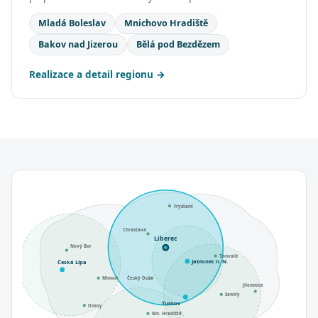
Mladá Boleslav
Mnichovo Hradiště
Bakov nad Jizerou
Bělá pod Bezdězem
Realizace a detail regionu
Frýdlant
Chrastava
Liberec
Nový Bor
Tanvald
Jablonec n. N.
Česká Lípa
Mimoň
Český Dub
Jilemnice
Semily
Turnov
Doksy
Mn. Hradiště