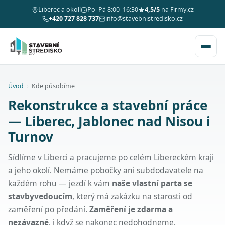
Liberec a okolí
Po–Pá 8:00–16:30
4,5/5
na Firmy.cz
+420 727 828 737
info@stavebnistredisko.cz
Úvod
›
Kde působíme
Rekonstrukce a stavební práce
— Liberec, Jablonec nad Nisou i
Turnov
Sídlíme v Liberci a pracujeme po celém Libereckém kraji
a jeho okolí. Nemáme pobočky ani subdodavatele na
každém rohu — jezdí k vám
naše vlastní parta se
stavbyvedoucím
, který má zakázku na starosti od
zaměření po předání.
Zaměření je zdarma a
nezávazné
, i když se nakonec nedohodneme.