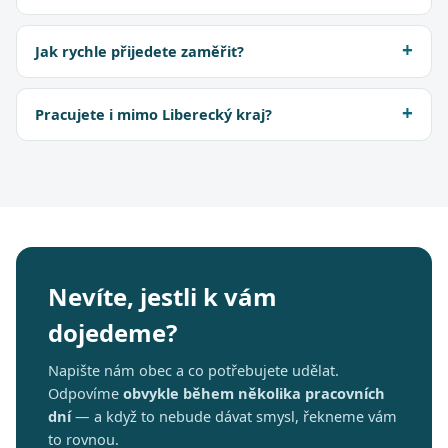
Jak rychle přijedete zaměřit?
Pracujete i mimo Liberecký kraj?
Nevíte, jestli k vám
dojedeme?
Napište nám obec a co potřebujete udělat.
Odpovíme
obvykle během několika pracovních
dní
— a když to nebude dávat smysl, řekneme vám
to rovnou.