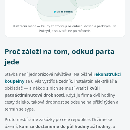
Mladá Boleslav
Ilustrační mapa — kruhy znázorňují orientační dosah a překrývají se.
Pokrytí je souvislé, ne po městech.
Proč záleží na tom, odkud parta
jede
Stavba není jednorázová návštěva. Na běžné
rekonstrukci
koupelny
se u vás vystřídá zedník, instalatér, elektrikář a
obkladač — a někdo z nich se musí vrátit i
kvůli
patnáctiminutové drobnosti
. Když je firma dvě hodiny
cesty daleko, taková drobnost se odsune na příští týden a
termín se sype.
Proto nesbíráme zakázky po celé republice. Držíme se
území,
kam se dostaneme do půl hodiny až hodiny
, a