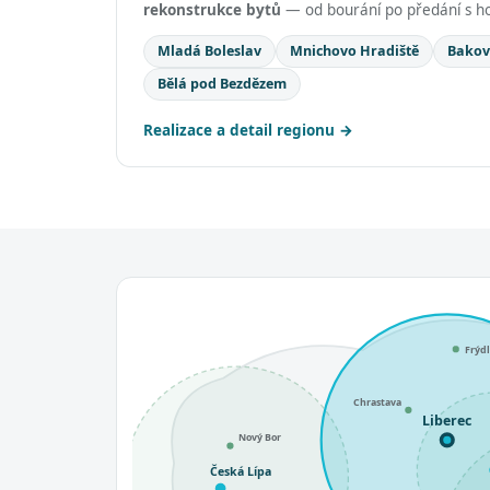
rekonstrukce bytů
— od bourání po předání s ho
Mladá Boleslav
Mnichovo Hradiště
Bakov
Bělá pod Bezdězem
Realizace a detail regionu
Frýd
Chrastava
Liberec
Nový Bor
Česká Lípa