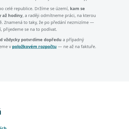
o celé republice. Držíme se území,
kam se
 až hodiny
, a raději odmítneme práci, na kterou
ě. Znamená to taky, že po předání nezmizíme —
í, přijedeme se na to podívat.
zd vždycky potvrdíme dopředu
a případný
deme v
položkovém rozpočtu
— ne až na faktuře.
á
ích
.