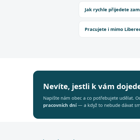
Jak rychle přijedete zam
Pracujete i mimo Libere
Nevíte, jestli k vám doje
Napište nám obec a co potřebujete udělat.
pracovních dní
— a když to nebude dávat sm