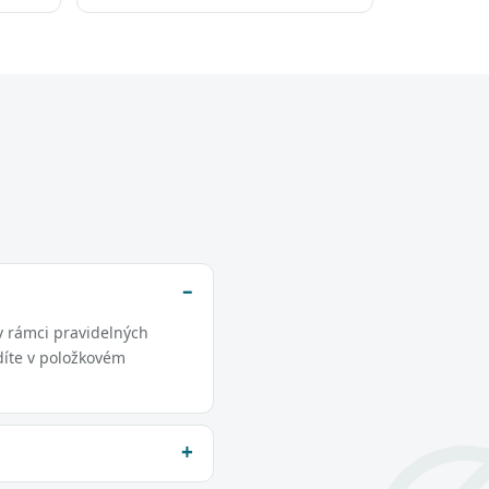
v rámci pravidelných
díte v položkovém