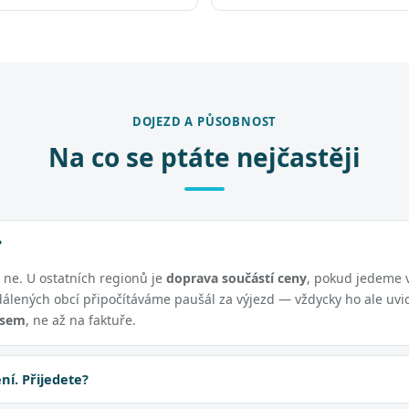
DOJEZD A PŮSOBNOST
Na co se ptáte nejčastěji
?
í ne. U ostatních regionů je
doprava součástí ceny
, pokud jedeme 
dálených obcí připočítáváme paušál za výjezd — vždycky ho ale uvi
isem
, ne až na faktuře.
í. Přijedete?