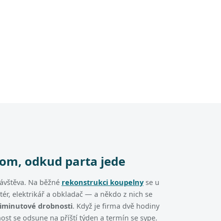
tom, odkud parta jede
návštěva. Na běžné
rekonstrukci koupelny
se u
atér, elektrikář a obkladač — a někdo z nich se
timinutové drobnosti
. Když je firma dvě hodiny
ost se odsune na příští týden a termín se sype.