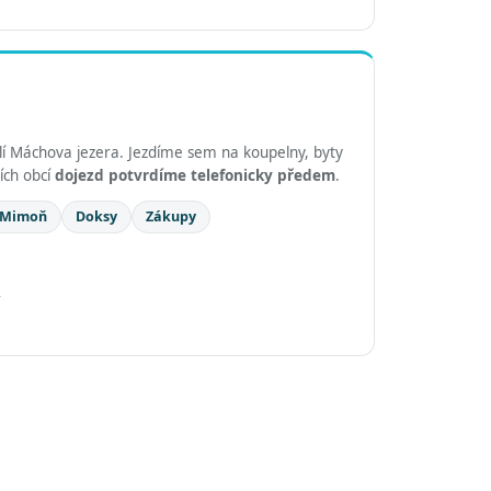
lí Máchova jezera. Jezdíme sem na koupelny, byty
ích obcí
dojezd potvrdíme telefonicky předem
.
Mimoň
Doksy
Zákupy