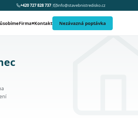
+420 727 828 737
|
info@stavebnistredisko.cz
působíme
Kontakt
Nezávazná poptávka
Firma
▾
nec
na
ení