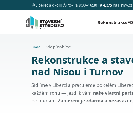
Liberec a okolí
|
Po–Pá 8:00–16:30
|
4,5/5
na Firmy.cz
Rekonstrukce
▾
D
Úvod
›
Kde působíme
Rekonstrukce a stav
nad Nisou i Turnov
Sídlíme v Liberci a pracujeme po celém Liber
každém rohu — jezdí k vám
naše vlastní par
po předání.
Zaměření je zdarma a nezávazné