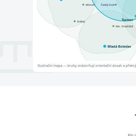
Mimoň
Český Dub
Turnov
Doksy
Mn. Hradiště
Mladá Boleslav
Ilustrační mapa — kruhy znázorňují orientační dosah a překrýva
Po 