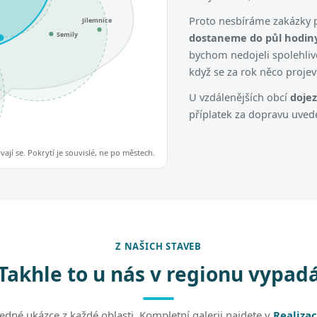
Proto nesbíráme zakázky p
Jilemnice
Semily
dostaneme do půl hodiny
bychom nedojeli spolehliv
když se za rok něco projev
U vzdálenějších obcí
doje
příplatek za dopravu uve
jí se. Pokrytí je souvislé, ne po městech.
Z NAŠICH STAVEB
Takhle to u nás v regionu vypad
jedné ukázce z každé oblasti. Kompletní galerii najdete v
Realizac