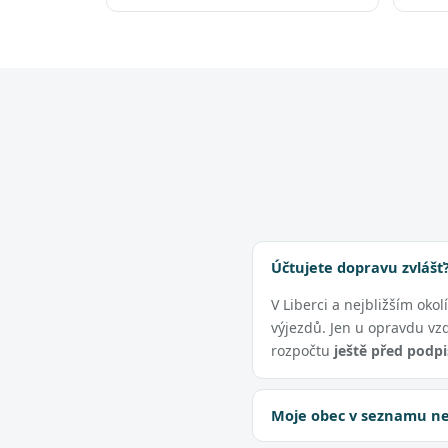
Účtujete dopravu zvlášť
V Liberci a nejbližším okol
výjezdů. Jen u opravdu vz
rozpočtu
ještě před podp
Moje obec v seznamu nen