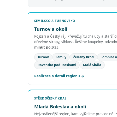
SEMILSKO A TURNOVSKO
Turnov a okolí
Pojizeří a Český ráj. Převažují tu chalupy a star
dřevěné stropy, vlhkost. Řešíme koupelny, odvodn
minut po I/35.
Turnov
Semily
Železný Brod
Lomnice 
Rovensko pod Troskami
Malá Skála
Realizace a detail regionu
STŘEDOČESKÝ KRAJ
Mladá Boleslav a okolí
Nejvzdálenější region, kam vyjíždíme pravidelně. 