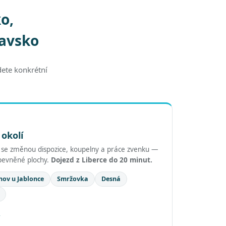
o,
lavsko
dete konkrétní
 okolí
y se změnou dispozice, koupelny a práce zvenku —
zpevněné plochy.
Dojezd z Liberce do 20 minut.
nov u Jablonce
Smržovka
Desná