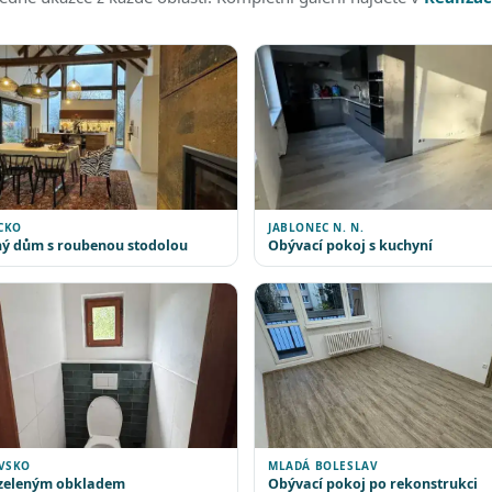
CKO
JABLONEC N. N.
ý dům s roubenou stodolou
Obývací pokoj s kuchyní
VSKO
MLADÁ BOLESLAV
 zeleným obkladem
Obývací pokoj po rekonstrukci