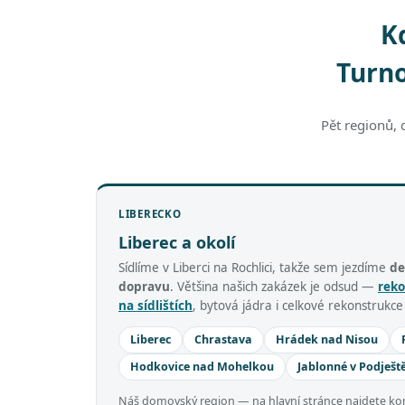
K
Turno
Pět regionů, 
LIBERECKO
Liberec a okolí
Sídlíme v Liberci na Rochlici, takže sem jezdíme
de
dopravu
. Většina našich zakázek je odsud —
reko
na sídlištích
, bytová jádra i celkové rekonstrukc
Liberec
Chrastava
Hrádek nad Nisou
Hodkovice nad Mohelkou
Jablonné v Podješt
Náš domovský region — na hlavní stránce najdete komp