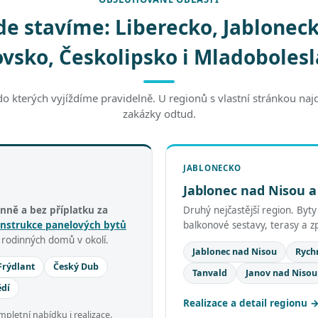
de stavíme: Liberecko, Jabloneck
vsko, Českolipsko i Mladoboles
do kterých vyjíždíme pravidelně. U regionů s vlastní stránkou naj
zakázky odtud.
JABLONECKO
Jablonec nad Nisou a
nně a bez příplatku za
Druhý nejčastější region. Byt
nstrukce panelových bytů
balkonové sestavy, terasy a 
e rodinných domů v okolí.
Jablonec nad Nisou
Rych
Frýdlant
Český Dub
Tanvald
Janov nad Nisou
ědí
Realizace a detail regionu
letní nabídku i realizace.