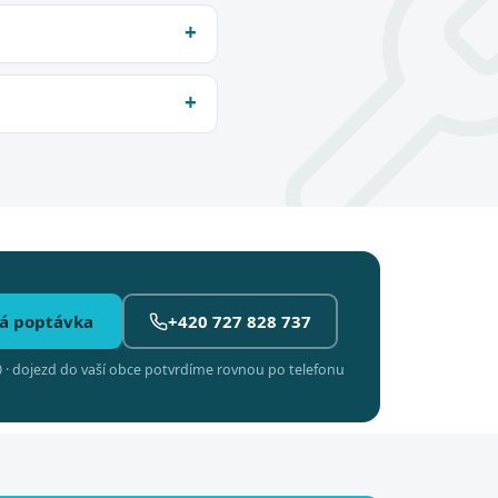
á poptávka
+420 727 828 737
 · dojezd do vaší obce potvrdíme rovnou po telefonu