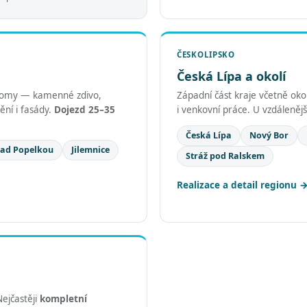
ČESKOLIPSKO
Česká Lípa a okolí
ší domy — kamenné zdivo,
Západní část kraje včetně oko
ění i fasády.
Dojezd 25–35
i venkovní práce. U vzdálenějš
Česká Lípa
Nový Bor
nad Popelkou
Jilemnice
Stráž pod Ralskem
Realizace a detail regionu
Nejčastěji
kompletní