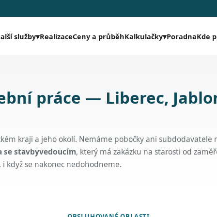
Realizace
Ceny a průběh
Poradna
Kde 
alší služby
▾
Kalkulačky
▾
ební práce — Liberec, Jablo
eckém kraji a jeho okolí. Nemáme pobočky ani subdodavatele 
ta se stavbyvedoucím
, který má zakázku na starosti od zaměř
, i když se nakonec nedohodneme.
OBSLUHOVANÉ OBLASTI