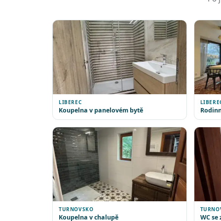
LIBEREC
LIBERE
Koupelna v panelovém bytě
Rodinn
TURNOVSKO
TURNO
Koupelna v chalupě
WC se