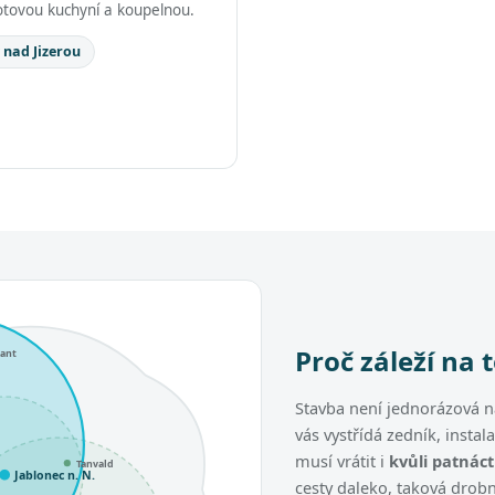
tovou kuchyní a koupelnou.
 nad Jizerou
Proč záleží na 
lant
Stavba není jednorázová 
vás vystřídá zedník, instal
musí vrátit i
kvůli patnác
Tanvald
Jablonec n. N.
cesty daleko, taková drobn