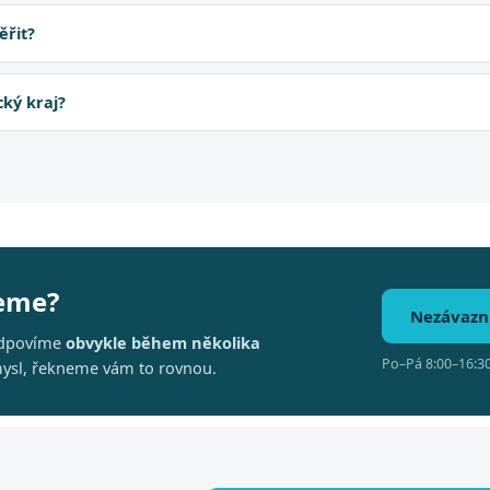
ěřit?
cký kraj?
deme?
Nezávazn
 Odpovíme
obvykle během několika
Po–Pá 8:00–16:30
ysl, řekneme vám to rovnou.