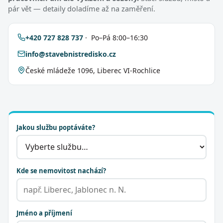
pár vět — detaily doladíme až na zaměření.
+420 727 828 737
· Po–Pá 8:00–16:30
info@stavebnistredisko.cz
České mládeže 1096, Liberec VI-Rochlice
Jakou službu poptáváte?
Kde se nemovitost nachází?
Jméno a příjmení