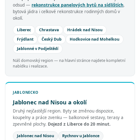
odsud —
rekonstrukce panelových bytů na sídlištích
,
bytová jádra i celkové rekonstrukce rodinných domů v
okolí.
Liberec
Chrastava
Hrádek nad Nisou
Frýdlant
Český Dub
Hodkovice nad Mohelkou
Jablonné v Podještědí
Náš domovský region — na hlavní stránce najdete kompletní
nabídku i realizace.
JABLONECKO
Jablonec nad Nisou a okolí
Druhý nejčastější region. Byty se změnou dispozice,
koupelny a práce zvenku — balkonové sestavy, terasy a
zpevněné plochy.
Dojezd z Liberce do 20 minut.
Jablonec nad Nisou
Rychnov u Jablonce