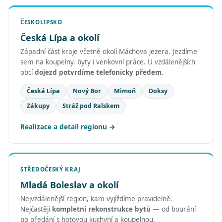
ČESKOLIPSKO
Česká Lípa a okolí
Západní část kraje včetně okolí Máchova jezera. Jezdíme
sem na koupelny, byty i venkovní práce. U vzdálenějších
obcí
dojezd potvrdíme telefonicky předem
.
Česká Lípa
Nový Bor
Mimoň
Doksy
Zákupy
Stráž pod Ralskem
Realizace a detail regionu
STŘEDOČESKÝ KRAJ
Mladá Boleslav a okolí
Nejvzdálenější region, kam vyjíždíme pravidelně.
Nejčastěji
kompletní rekonstrukce bytů
— od bourání
po předání s hotovou kuchyní a koupelnou.