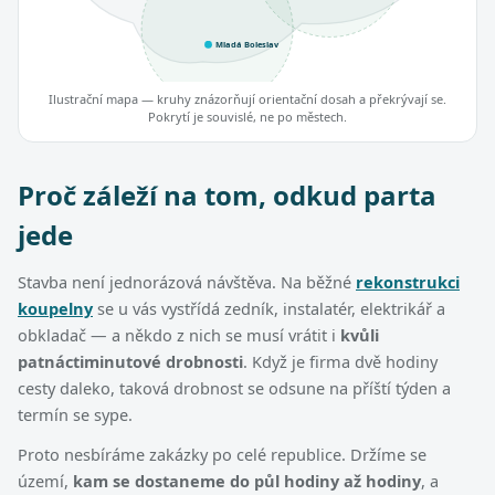
Mladá Boleslav
Ilustrační mapa — kruhy znázorňují orientační dosah a překrývají se.
Pokrytí je souvislé, ne po městech.
Proč záleží na tom, odkud parta
jede
Stavba není jednorázová návštěva. Na běžné
rekonstrukci
koupelny
se u vás vystřídá zedník, instalatér, elektrikář a
obkladač — a někdo z nich se musí vrátit i
kvůli
patnáctiminutové drobnosti
. Když je firma dvě hodiny
cesty daleko, taková drobnost se odsune na příští týden a
termín se sype.
Proto nesbíráme zakázky po celé republice. Držíme se
území,
kam se dostaneme do půl hodiny až hodiny
, a