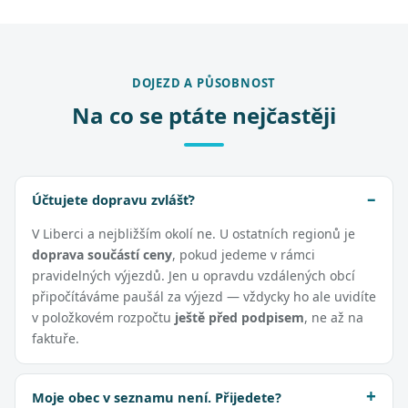
DOJEZD A PŮSOBNOST
Na co se ptáte nejčastěji
Účtujete dopravu zvlášť?
V Liberci a nejbližším okolí ne. U ostatních regionů je
doprava součástí ceny
, pokud jedeme v rámci
pravidelných výjezdů. Jen u opravdu vzdálených obcí
připočítáváme paušál za výjezd — vždycky ho ale uvidíte
v položkovém rozpočtu
ještě před podpisem
, ne až na
faktuře.
Moje obec v seznamu není. Přijedete?