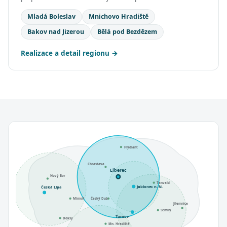
Mladá Boleslav
Mnichovo Hradiště
Bakov nad Jizerou
Bělá pod Bezdězem
Realizace a detail regionu
Frýdlant
Chrastava
Liberec
Nový Bor
Tanvald
Jablonec n. N.
Česká Lípa
Mimoň
Český Dub
Jilemnice
Semily
Turnov
Doksy
Mn. Hradiště