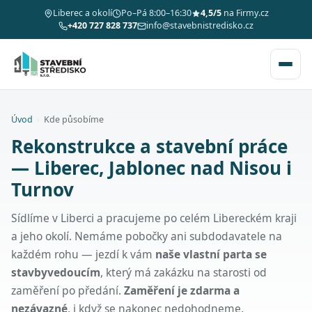
Liberec a okolí
Po–Pá 8:00–16:30
4,5/5
na Firmy.cz
+420 727 828 737
info@stavebnistredisko.cz
Úvod
›
Kde působíme
Rekonstrukce a stavební práce
— Liberec, Jablonec nad Nisou i
Turnov
Sídlíme v Liberci a pracujeme po celém Libereckém kraji
a jeho okolí. Nemáme pobočky ani subdodavatele na
každém rohu — jezdí k vám
naše vlastní parta se
stavbyvedoucím
, který má zakázku na starosti od
zaměření po předání.
Zaměření je zdarma a
nezávazné
, i když se nakonec nedohodneme.