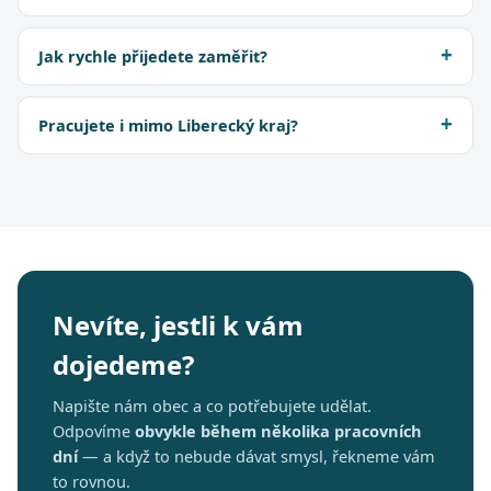
Jak rychle přijedete zaměřit?
Pracujete i mimo Liberecký kraj?
Nevíte, jestli k vám
dojedeme?
Napište nám obec a co potřebujete udělat.
Odpovíme
obvykle během několika pracovních
dní
— a když to nebude dávat smysl, řekneme vám
to rovnou.