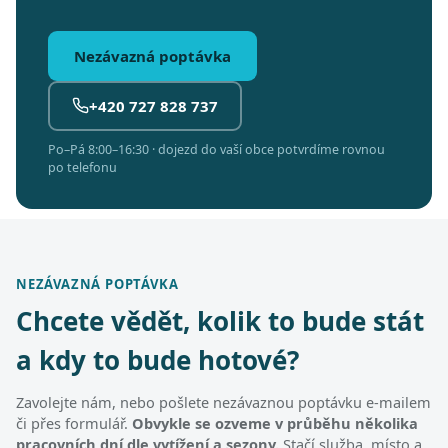
Nezávazná poptávka
+420 727 828 737
Po–Pá 8:00–16:30 · dojezd do vaší obce potvrdíme rovnou
po telefonu
NEZÁVAZNÁ POPTÁVKA
Chcete vědět, kolik to bude stát
a kdy to bude hotové?
Zavolejte nám, nebo pošlete nezávaznou poptávku e-mailem
či přes formulář.
Obvykle se ozveme v průběhu několika
pracovních dní dle vytížení a sezony.
Stačí služba, místo a