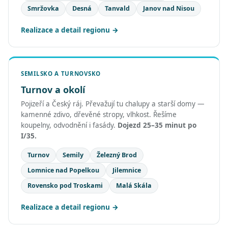
Smržovka
Desná
Tanvald
Janov nad Nisou
Realizace a detail regionu
SEMILSKO A TURNOVSKO
Turnov a okolí
Pojizeří a Český ráj. Převažují tu chalupy a starší domy —
kamenné zdivo, dřevěné stropy, vlhkost. Řešíme
koupelny, odvodnění i fasády.
Dojezd 25–35 minut po
I/35.
Turnov
Semily
Železný Brod
Lomnice nad Popelkou
Jilemnice
Rovensko pod Troskami
Malá Skála
Realizace a detail regionu