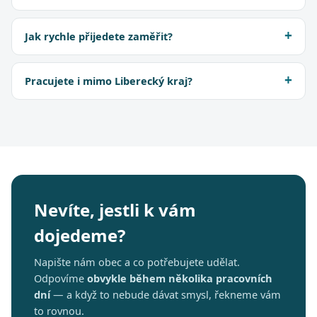
Jak rychle přijedete zaměřit?
Pracujete i mimo Liberecký kraj?
Nevíte, jestli k vám
dojedeme?
Napište nám obec a co potřebujete udělat.
Odpovíme
obvykle během několika pracovních
dní
— a když to nebude dávat smysl, řekneme vám
to rovnou.