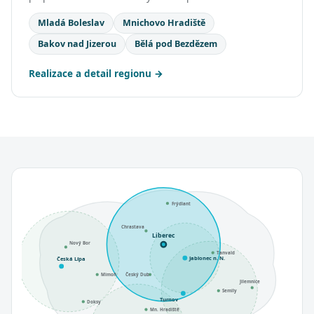
Mladá Boleslav
Mnichovo Hradiště
Bakov nad Jizerou
Bělá pod Bezdězem
Realizace a detail regionu
Frýdlant
Chrastava
Liberec
Nový Bor
Tanvald
Jablonec n. N.
Česká Lípa
Mimoň
Český Dub
Jilemnice
Semily
Turnov
Doksy
Mn. Hradiště