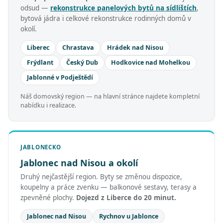
odsud —
rekonstrukce panelových bytů na sídlištích
,
bytová jádra i celkové rekonstrukce rodinných domů v
okolí.
Liberec
Chrastava
Hrádek nad Nisou
Frýdlant
Český Dub
Hodkovice nad Mohelkou
Jablonné v Podještědí
Náš domovský region — na hlavní stránce najdete kompletní
nabídku i realizace.
JABLONECKO
Jablonec nad Nisou a okolí
Druhý nejčastější region. Byty se změnou dispozice,
koupelny a práce zvenku — balkonové sestavy, terasy a
zpevněné plochy.
Dojezd z Liberce do 20 minut.
Jablonec nad Nisou
Rychnov u Jablonce