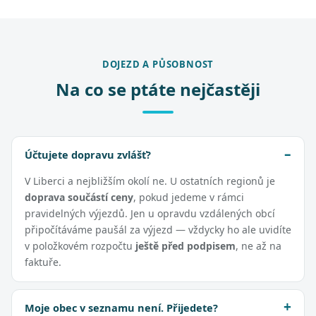
DOJEZD A PŮSOBNOST
Na co se ptáte nejčastěji
Účtujete dopravu zvlášť?
V Liberci a nejbližším okolí ne. U ostatních regionů je
doprava součástí ceny
, pokud jedeme v rámci
pravidelných výjezdů. Jen u opravdu vzdálených obcí
připočítáváme paušál za výjezd — vždycky ho ale uvidíte
v položkovém rozpočtu
ještě před podpisem
, ne až na
faktuře.
Moje obec v seznamu není. Přijedete?