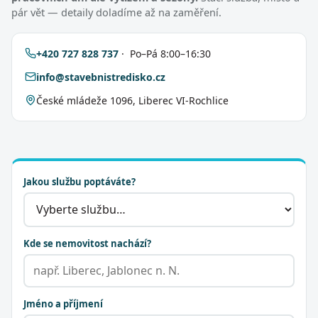
pár vět — detaily doladíme až na zaměření.
+420 727 828 737
· Po–Pá 8:00–16:30
info@stavebnistredisko.cz
České mládeže 1096, Liberec VI-Rochlice
Jakou službu poptáváte?
Kde se nemovitost nachází?
Jméno a příjmení