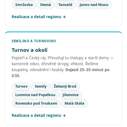
Smržovka
Desná
Tanvald
Janov nad Nisou
Realizace a detail regionu
SEMILSKO A TURNOVSKO
Turnov a okolí
Pojizeří a Český ráj. Převažují tu chalupy a starší domy —
kamenné zdivo, dřevěné stropy, vlhkost. Řešíme
koupelny, odvodnění i fasády.
Dojezd 25–35 minut po
I/35.
Turnov
Semily
Železný Brod
Lomnice nad Popelkou
Jilemnice
Rovensko pod Troskami
Malá Skála
Realizace a detail regionu