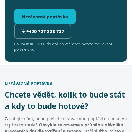
Nezávazná poptávka
+420 727 828 737
Po–Pá 8:00–16:30 · dojezd do vaší obce potvrdíme rovnou
po telefonu
NEZÁVAZNÁ POPTÁVKA
Chcete vědět, kolik to bude stát
a kdy to bude hotové?
Zavolejte nám, nebo pošlete nezávaznou poptávku e-mailem
či přes formulář.
Obvykle se ozveme v průběhu několika
pracovních dní dle vytížení a sezony.
Stačí služba, místo a