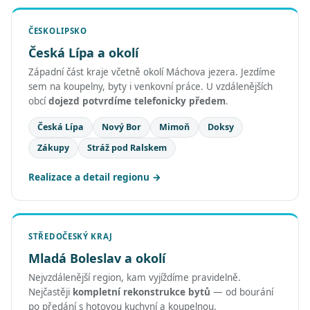
ČESKOLIPSKO
Česká Lípa a okolí
Západní část kraje včetně okolí Máchova jezera. Jezdíme
sem na koupelny, byty i venkovní práce. U vzdálenějších
obcí
dojezd potvrdíme telefonicky předem
.
Česká Lípa
Nový Bor
Mimoň
Doksy
Zákupy
Stráž pod Ralskem
Realizace a detail regionu
STŘEDOČESKÝ KRAJ
Mladá Boleslav a okolí
Nejvzdálenější region, kam vyjíždíme pravidelně.
Nejčastěji
kompletní rekonstrukce bytů
— od bourání
po předání s hotovou kuchyní a koupelnou.