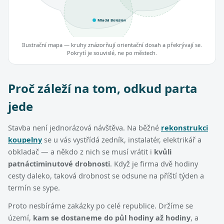
Mladá Boleslav
Ilustrační mapa — kruhy znázorňují orientační dosah a překrývají se.
Pokrytí je souvislé, ne po městech.
Proč záleží na tom, odkud parta
jede
Stavba není jednorázová návštěva. Na běžné
rekonstrukci
koupelny
se u vás vystřídá zedník, instalatér, elektrikář a
obkladač — a někdo z nich se musí vrátit i
kvůli
patnáctiminutové drobnosti
. Když je firma dvě hodiny
cesty daleko, taková drobnost se odsune na příští týden a
termín se sype.
Proto nesbíráme zakázky po celé republice. Držíme se
území,
kam se dostaneme do půl hodiny až hodiny
, a