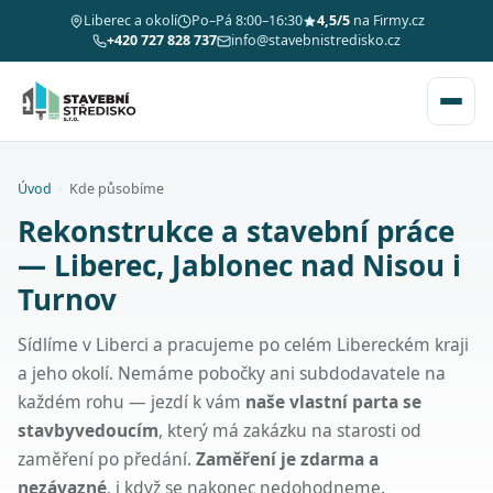
Liberec a okolí
Po–Pá 8:00–16:30
4,5/5
na Firmy.cz
+420 727 828 737
info@stavebnistredisko.cz
Úvod
›
Kde působíme
Rekonstrukce a stavební práce
— Liberec, Jablonec nad Nisou i
Turnov
Sídlíme v Liberci a pracujeme po celém Libereckém kraji
a jeho okolí. Nemáme pobočky ani subdodavatele na
každém rohu — jezdí k vám
naše vlastní parta se
stavbyvedoucím
, který má zakázku na starosti od
zaměření po předání.
Zaměření je zdarma a
nezávazné
, i když se nakonec nedohodneme.