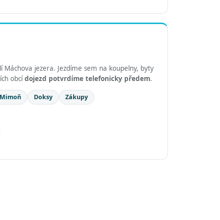
lí Máchova jezera. Jezdíme sem na koupelny, byty
ích obcí
dojezd potvrdíme telefonicky předem
.
Mimoň
Doksy
Zákupy