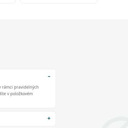
v rámci pravidelných
díte v položkovém