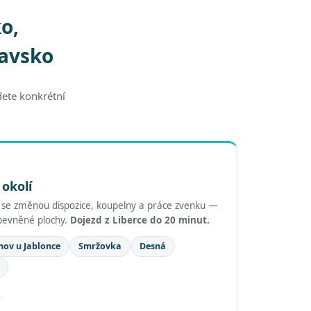
o,
lavsko
dete konkrétní
 okolí
y se změnou dispozice, koupelny a práce zvenku —
zpevněné plochy.
Dojezd z Liberce do 20 minut.
nov u Jablonce
Smržovka
Desná