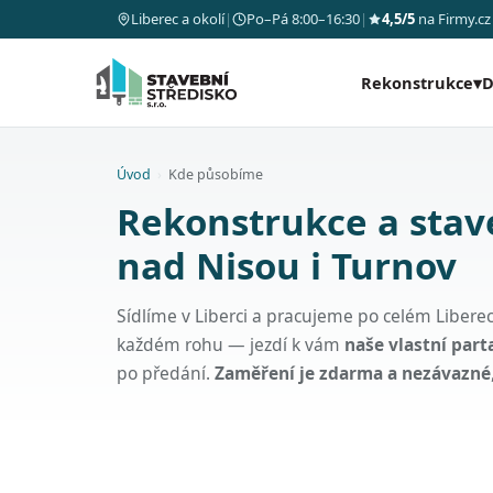
Liberec a okolí
|
Po–Pá 8:00–16:30
|
4,5/5
na Firmy.cz
Rekonstrukce
▾
D
Úvod
›
Kde působíme
Rekonstrukce a stav
nad Nisou i Turnov
Sídlíme v Liberci a pracujeme po celém Liber
každém rohu — jezdí k vám
naše vlastní par
po předání.
Zaměření je zdarma a nezávazné