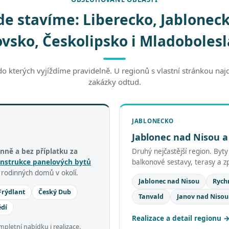
de stavíme: Liberecko, Jabloneck
vsko, Českolipsko i Mladoboles
do kterých vyjíždíme pravidelně. U regionů s vlastní stránkou naj
zakázky odtud.
JABLONECKO
Jablonec nad Nisou a
nně a bez příplatku za
Druhý nejčastější region. Byt
nstrukce panelových bytů
balkonové sestavy, terasy a 
e rodinných domů v okolí.
Jablonec nad Nisou
Rych
Frýdlant
Český Dub
Tanvald
Janov nad Nisou
ědí
Realizace a detail regionu
letní nabídku i realizace.