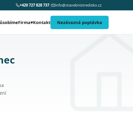
+420 727 828 737
|
info@stavebnistredisko.cz
působíme
Kontakt
Nezávazná poptávka
Firma
▾
nec
na
ení