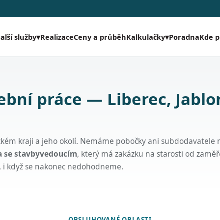
Realizace
Ceny a průběh
Poradna
Kde 
alší služby
▾
Kalkulačky
▾
ební práce — Liberec, Jablo
eckém kraji a jeho okolí. Nemáme pobočky ani subdodavatele 
ta se stavbyvedoucím
, který má zakázku na starosti od zaměř
, i když se nakonec nedohodneme.
OBSLUHOVANÉ OBLASTI