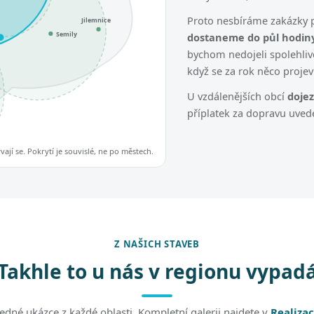
Proto nesbíráme zakázky p
Jilemnice
Semily
dostaneme do půl hodiny
bychom nedojeli spolehliv
když se za rok něco projev
U vzdálenějších obcí
doje
příplatek za dopravu uve
jí se. Pokrytí je souvislé, ne po městech.
Z NAŠICH STAVEB
Takhle to u nás v regionu vypad
jedné ukázce z každé oblasti. Kompletní galerii najdete v
Realizac