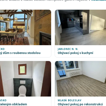
CKO
JABLONEC N. N.
ý dům s roubenou stodolou
Obývací pokoj s kuchyní
VSKO
MLADÁ BOLESLAV
 zeleným obkladem
Obývací pokoj po rekonstrukci