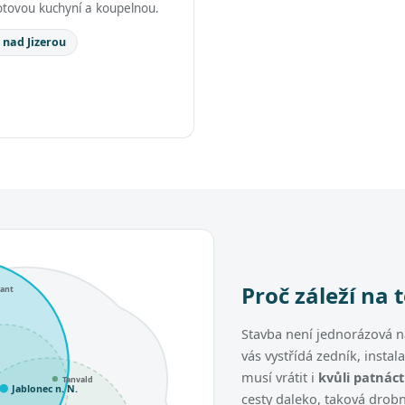
tovou kuchyní a koupelnou.
 nad Jizerou
Proč záleží na 
lant
Stavba není jednorázová 
vás vystřídá zedník, instal
musí vrátit i
kvůli patnác
Tanvald
Jablonec n. N.
cesty daleko, taková drobn