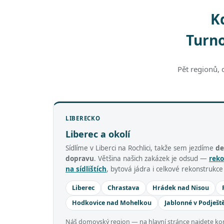
K
Turno
Pět regionů, 
LIBERECKO
Liberec a okolí
Sídlíme v Liberci na Rochlici, takže sem jezdíme
de
dopravu
. Většina našich zakázek je odsud —
reko
na sídlištích
, bytová jádra i celkové rekonstrukc
Liberec
Chrastava
Hrádek nad Nisou
Hodkovice nad Mohelkou
Jablonné v Podješt
Náš domovský region — na hlavní stránce najdete komp