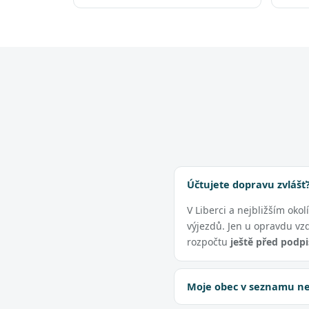
Účtujete dopravu zvlášť
V Liberci a nejbližším okol
výjezdů. Jen u opravdu vz
rozpočtu
ještě před podp
Moje obec v seznamu nen