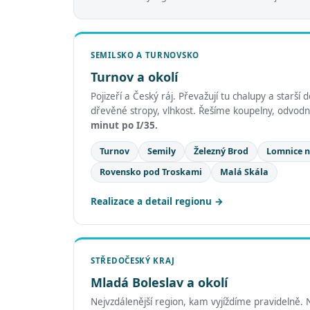
SEMILSKO A TURNOVSKO
Turnov a okolí
Pojizeří a Český ráj. Převažují tu chalupy a star
dřevěné stropy, vlhkost. Řešíme koupelny, odvodn
minut po I/35.
Turnov
Semily
Železný Brod
Lomnice 
Rovensko pod Troskami
Malá Skála
Realizace a detail regionu
STŘEDOČESKÝ KRAJ
Mladá Boleslav a okolí
Nejvzdálenější region, kam vyjíždíme pravidelně. 