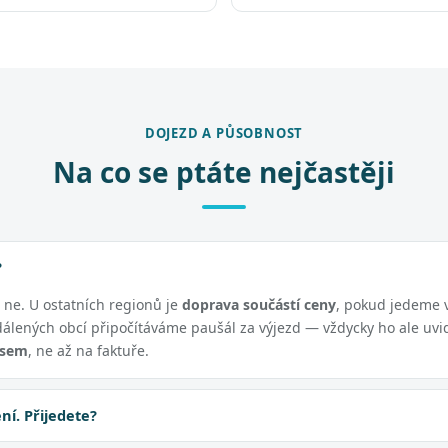
DOJEZD A PŮSOBNOST
Na co se ptáte nejčastěji
?
í ne. U ostatních regionů je
doprava součástí ceny
, pokud jedeme 
dálených obcí připočítáváme paušál za výjezd — vždycky ho ale uvi
isem
, ne až na faktuře.
í. Přijedete?