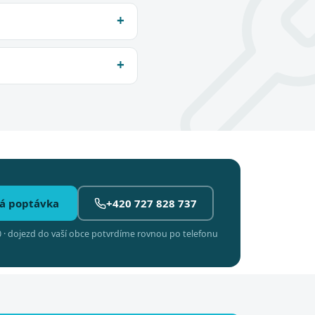
á poptávka
+420 727 828 737
 · dojezd do vaší obce potvrdíme rovnou po telefonu