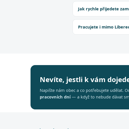
Jak rychle přijedete zam
Pracujete i mimo Libere
Nevíte, jestli k vám doje
Napište nám obec a co potřebujete udělat.
pracovních dní
— a když to nebude dávat sm