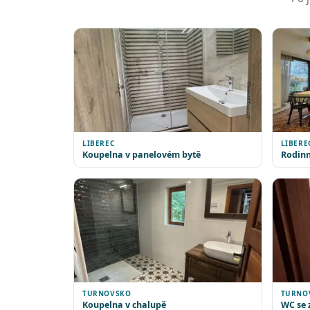
LIBEREC
LIBERE
Koupelna v panelovém bytě
Rodinn
TURNOVSKO
TURNO
Koupelna v chalupě
WC se