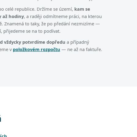
o celé republice. Držíme se území,
kam se
 až hodiny
, a raději odmítneme práci, na kterou
ě. Znamená to taky, že po předání nezmizíme —
í, přijedeme se na to podívat.
zd vždycky potvrdíme dopředu
a případný
deme v
položkovém rozpočtu
— ne až na faktuře.
á
ích
.