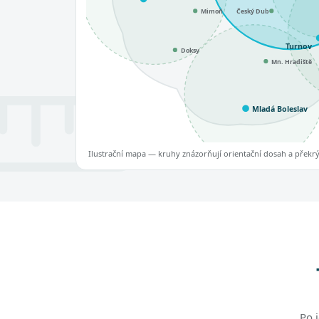
Mimoň
Český Dub
Turnov
Doksy
Mn. Hradiště
Mladá Boleslav
Ilustrační mapa — kruhy znázorňují orientační dosah a překrýva
Po 