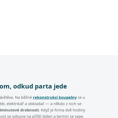
tom, odkud parta jede
návštěva. Na běžné
rekonstrukci koupelny
se u
atér, elektrikář a obkladač — a někdo z nich se
timinutové drobnosti
. Když je firma dvě hodiny
ost se odsune na příští týden a termín se sype.