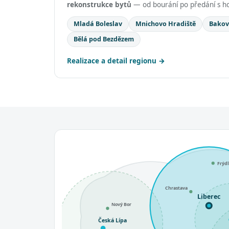
rekonstrukce bytů
— od bourání po předání s ho
Mladá Boleslav
Mnichovo Hradiště
Bakov
Bělá pod Bezdězem
Realizace a detail regionu
Frýd
Chrastava
Liberec
Nový Bor
Česká Lípa