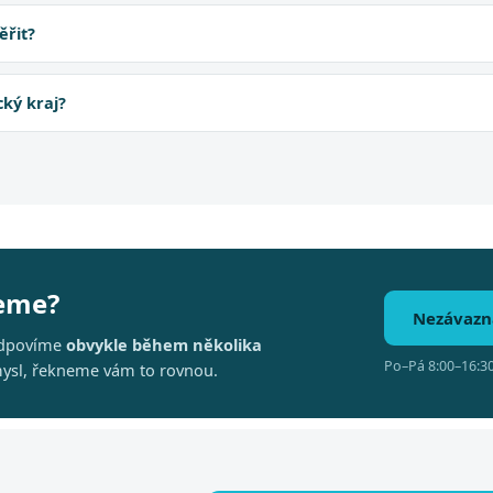
ěřit?
cký kraj?
deme?
Nezávazn
 Odpovíme
obvykle během několika
Po–Pá 8:00–16:30
ysl, řekneme vám to rovnou.