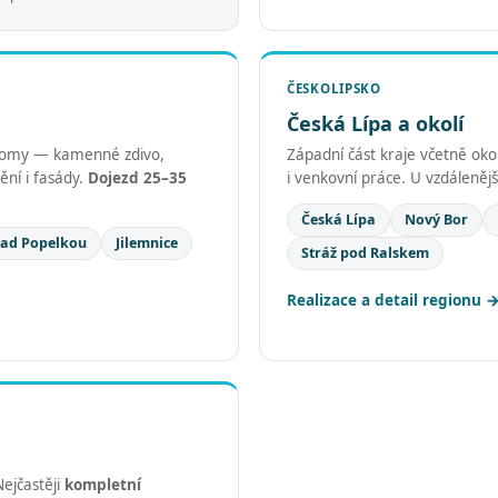
ČESKOLIPSKO
Česká Lípa a okolí
ší domy — kamenné zdivo,
Západní část kraje včetně oko
ění i fasády.
Dojezd 25–35
i venkovní práce. U vzdálenějš
Česká Lípa
Nový Bor
nad Popelkou
Jilemnice
Stráž pod Ralskem
Realizace a detail regionu
Nejčastěji
kompletní