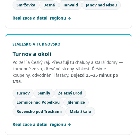
Smržovka
Desná
Tanvald
Janov nad Nisou
Realizace a detail regionu
SEMILSKO A TURNOVSKO
Turnov a okolí
Pojizeří a Český ráj. Převažují tu chalupy a starší domy —
kamenné zdivo, dřevěné stropy, vlhkost. Řešíme
koupelny, odvodnění i fasády.
Dojezd 25–35 minut po
I/35.
Turnov
Semily
Železný Brod
Lomnice nad Popelkou
Jilemnice
Rovensko pod Troskami
Malá Skála
Realizace a detail regionu