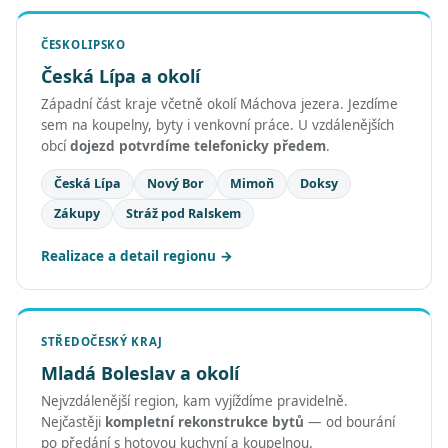
ČESKOLIPSKO
Česká Lípa a okolí
Západní část kraje včetně okolí Máchova jezera. Jezdíme
sem na koupelny, byty i venkovní práce. U vzdálenějších
obcí
dojezd potvrdíme telefonicky předem
.
Česká Lípa
Nový Bor
Mimoň
Doksy
Zákupy
Stráž pod Ralskem
Realizace a detail regionu
STŘEDOČESKÝ KRAJ
Mladá Boleslav a okolí
Nejvzdálenější region, kam vyjíždíme pravidelně.
Nejčastěji
kompletní rekonstrukce bytů
— od bourání
po předání s hotovou kuchyní a koupelnou.