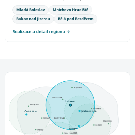
Mladá Boleslav
Mnichovo Hradiště
Bakov nad Jizerou
Bělá pod Bezdězem
Realizace a detail regionu
Frýdlant
Chrastava
Liberec
Nový Bor
Tanvald
Jablonec n. N.
Česká Lípa
Mimoň
Český Dub
Jilemnice
Semily
Turnov
Doksy
Mn. Hradiště