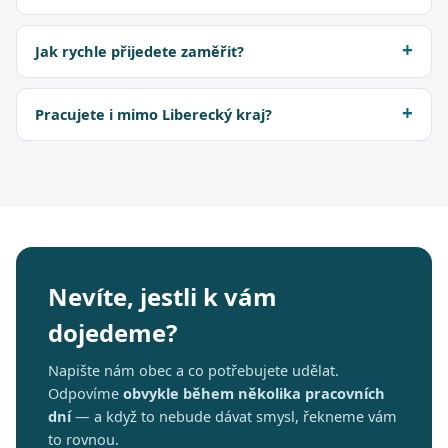
Jak rychle přijedete zaměřit?
Pracujete i mimo Liberecký kraj?
Nevíte, jestli k vám
dojedeme?
Napište nám obec a co potřebujete udělat.
Odpovíme
obvykle během několika pracovních
dní
— a když to nebude dávat smysl, řekneme vám
to rovnou.