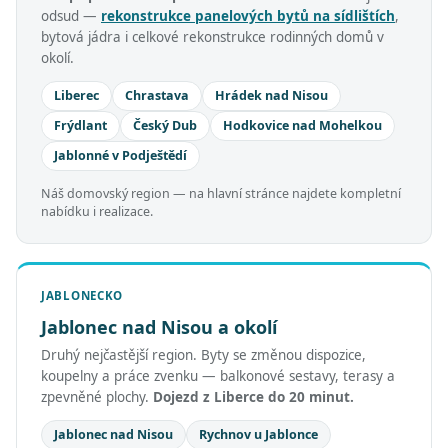
odsud —
rekonstrukce panelových bytů na sídlištích
,
bytová jádra i celkové rekonstrukce rodinných domů v
okolí.
Liberec
Chrastava
Hrádek nad Nisou
Frýdlant
Český Dub
Hodkovice nad Mohelkou
Jablonné v Podještědí
Náš domovský region — na hlavní stránce najdete kompletní
nabídku i realizace.
JABLONECKO
Jablonec nad Nisou a okolí
Druhý nejčastější region. Byty se změnou dispozice,
koupelny a práce zvenku — balkonové sestavy, terasy a
zpevněné plochy.
Dojezd z Liberce do 20 minut.
Jablonec nad Nisou
Rychnov u Jablonce