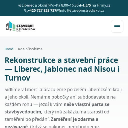
Liberec a okolí
Po–Pá 8:00–16:30
4,5/5
na Firmy.cz
+420 727 828 737
info@stavebnistredisko.cz
Úvod
›
Kde působíme
Rekonstrukce a stavební práce
— Liberec, Jablonec nad Nisou i
Turnov
Sídlíme v Liberci a pracujeme po celém Libereckém kraji
a jeho okolí. Nemáme pobočky ani subdodavatele na
každém rohu — jezdí k vám
naše vlastní parta se
stavbyvedoucím
, který má zakázku na starosti od
zaměření po předání.
Zaměření je zdarma a
nezávazné
, i když se nakonec nedohodneme.