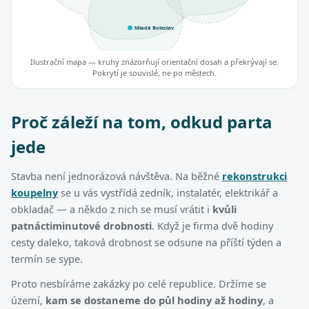
Mladá Boleslav
Ilustrační mapa — kruhy znázorňují orientační dosah a překrývají se.
Pokrytí je souvislé, ne po městech.
Proč záleží na tom, odkud parta
jede
Stavba není jednorázová návštěva. Na běžné
rekonstrukci
koupelny
se u vás vystřídá zedník, instalatér, elektrikář a
obkladač — a někdo z nich se musí vrátit i
kvůli
patnáctiminutové drobnosti
. Když je firma dvě hodiny
cesty daleko, taková drobnost se odsune na příští týden a
termín se sype.
Proto nesbíráme zakázky po celé republice. Držíme se
území,
kam se dostaneme do půl hodiny až hodiny
, a