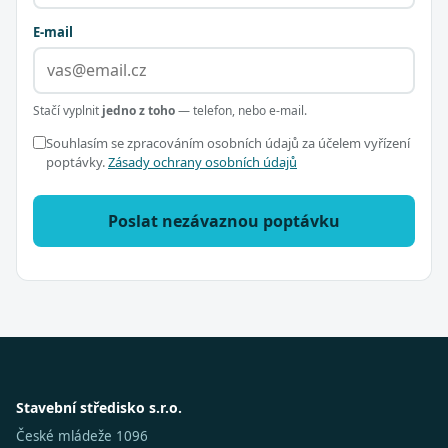
E-mail
Stačí vyplnit
jedno z toho
— telefon, nebo e-mail.
Souhlasím se zpracováním osobních údajů za účelem vyřízení
poptávky.
Zásady ochrany osobních údajů
Poslat nezávaznou poptávku
Stavební středisko s.r.o.
České mládeže 1096