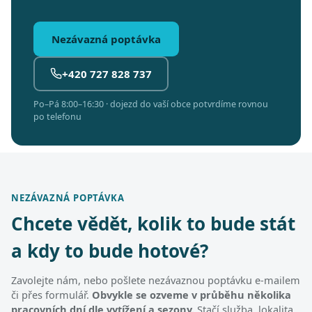
Nezávazná poptávka
+420 727 828 737
Po–Pá 8:00–16:30 · dojezd do vaší obce potvrdíme rovnou
po telefonu
NEZÁVAZNÁ POPTÁVKA
Chcete vědět, kolik to bude stát
a kdy to bude hotové?
Zavolejte nám, nebo pošlete nezávaznou poptávku e-mailem
či přes formulář.
Obvykle se ozveme v průběhu několika
pracovních dní dle vytížení a sezony.
Stačí služba, lokalita