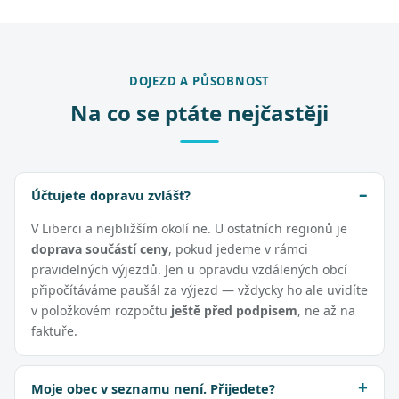
DOJEZD A PŮSOBNOST
Na co se ptáte nejčastěji
Účtujete dopravu zvlášť?
V Liberci a nejbližším okolí ne. U ostatních regionů je
doprava součástí ceny
, pokud jedeme v rámci
pravidelných výjezdů. Jen u opravdu vzdálených obcí
připočítáváme paušál za výjezd — vždycky ho ale uvidíte
v položkovém rozpočtu
ještě před podpisem
, ne až na
faktuře.
Moje obec v seznamu není. Přijedete?