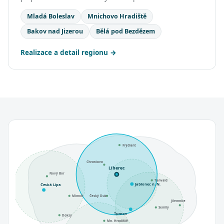
Mladá Boleslav
Mnichovo Hradiště
Bakov nad Jizerou
Bělá pod Bezdězem
Realizace a detail regionu
Frýdlant
Chrastava
Liberec
Nový Bor
Tanvald
Jablonec n. N.
Česká Lípa
Mimoň
Český Dub
Jilemnice
Semily
Turnov
Doksy
Mn. Hradiště