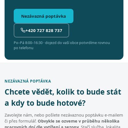
Nezávazná poptávka
+420 727 828 737
Po–Pá 8:00–16:30 · dojezd do vaší obce potvrdíme rovnou
po telefonu
NEZÁVAZNÁ POPTÁVKA
Chcete vědět, kolik to bude stát
a kdy to bude hotové?
Zavolejte nám, nebo pošlete nezávaznou poptávku e-mailem
či přes formulář.
Obvykle se ozveme v průběhu několika
pracovních dní dle vytížení a sezony.
Stačí služba, lokalita