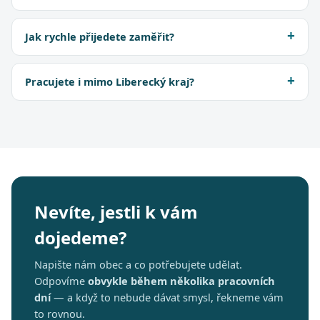
Jak rychle přijedete zaměřit?
Pracujete i mimo Liberecký kraj?
Nevíte, jestli k vám
dojedeme?
Napište nám obec a co potřebujete udělat.
Odpovíme
obvykle během několika pracovních
dní
— a když to nebude dávat smysl, řekneme vám
to rovnou.