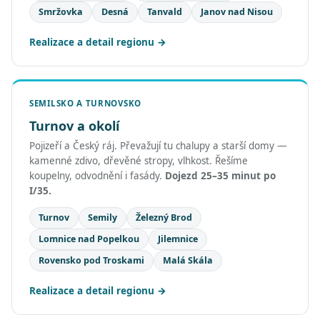
Smržovka
Desná
Tanvald
Janov nad Nisou
Realizace a detail regionu
SEMILSKO A TURNOVSKO
Turnov a okolí
Pojizeří a Český ráj. Převažují tu chalupy a starší domy —
kamenné zdivo, dřevěné stropy, vlhkost. Řešíme
koupelny, odvodnění i fasády.
Dojezd 25–35 minut po
I/35.
Turnov
Semily
Železný Brod
Lomnice nad Popelkou
Jilemnice
Rovensko pod Troskami
Malá Skála
Realizace a detail regionu