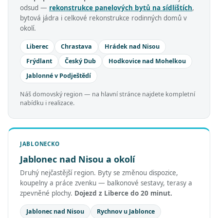
odsud —
rekonstrukce panelových bytů na sídlištích
,
bytová jádra i celkové rekonstrukce rodinných domů v
okolí.
Liberec
Chrastava
Hrádek nad Nisou
Frýdlant
Český Dub
Hodkovice nad Mohelkou
Jablonné v Podještědí
Náš domovský region — na hlavní stránce najdete kompletní
nabídku i realizace.
JABLONECKO
Jablonec nad Nisou a okolí
Druhý nejčastější region. Byty se změnou dispozice,
koupelny a práce zvenku — balkonové sestavy, terasy a
zpevněné plochy.
Dojezd z Liberce do 20 minut.
Jablonec nad Nisou
Rychnov u Jablonce