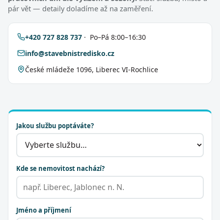
pár vět — detaily doladíme až na zaměření.
+420 727 828 737
· Po–Pá 8:00–16:30
info@stavebnistredisko.cz
České mládeže 1096, Liberec VI-Rochlice
Jakou službu poptáváte?
Kde se nemovitost nachází?
Jméno a příjmení