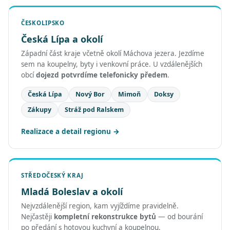
ČESKOLIPSKO
Česká Lípa a okolí
Západní část kraje včetně okolí Máchova jezera. Jezdíme
sem na koupelny, byty i venkovní práce. U vzdálenějších
obcí
dojezd potvrdíme telefonicky předem
.
Česká Lípa
Nový Bor
Mimoň
Doksy
Zákupy
Stráž pod Ralskem
Realizace a detail regionu
STŘEDOČESKÝ KRAJ
Mladá Boleslav a okolí
Nejvzdálenější region, kam vyjíždíme pravidelně.
Nejčastěji
kompletní rekonstrukce bytů
— od bourání
po předání s hotovou kuchyní a koupelnou.