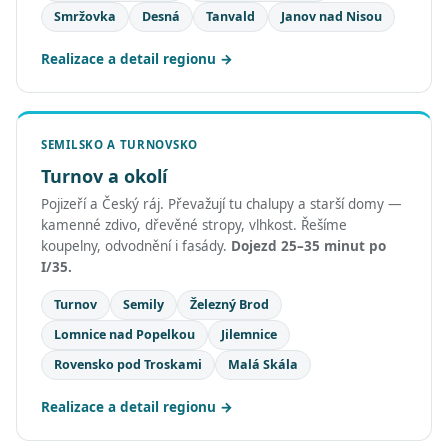
Smržovka
Desná
Tanvald
Janov nad Nisou
Realizace a detail regionu
SEMILSKO A TURNOVSKO
Turnov a okolí
Pojizeří a Český ráj. Převažují tu chalupy a starší domy —
kamenné zdivo, dřevěné stropy, vlhkost. Řešíme
koupelny, odvodnění i fasády.
Dojezd 25–35 minut po
I/35.
Turnov
Semily
Železný Brod
Lomnice nad Popelkou
Jilemnice
Rovensko pod Troskami
Malá Skála
Realizace a detail regionu