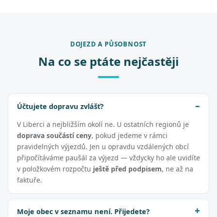
DOJEZD A PŮSOBNOST
Na co se ptáte nejčastěji
Účtujete dopravu zvlášť?
V Liberci a nejbližším okolí ne. U ostatních regionů je
doprava součástí ceny
, pokud jedeme v rámci
pravidelných výjezdů. Jen u opravdu vzdálených obcí
připočítáváme paušál za výjezd — vždycky ho ale uvidíte
v položkovém rozpočtu
ještě před podpisem
, ne až na
faktuře.
Moje obec v seznamu není. Přijedete?