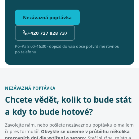
Nezávazná poptávka
+420 727 828 737
Po–Pá 8:00–16:30 · dojezd do vaší obce potvrdíme rovnou
po telefonu
NEZÁVAZNÁ POPTÁVKA
Chcete vědět, kolik to bude stát
a kdy to bude hotové?
Zavolejte nám, nebo pošlete nezávaznou poptávku e-mailem
či přes formulář.
Obvykle se ozveme v průběhu několika
pracovních dní dle vytížení a sezony.
Stačí služba, místo a