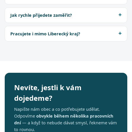
Jak rychle přijedete zaměřit?
Pracujete i mimo Liberecký kraj?
Nevíte, jestli k vám
dojedeme?
Napište nám obec a co potřebujete udělat.
Odpovíme
obvykle během několika pracovních
dní
— a když to nebude dávat smysl, řekneme vám
to rovnou.