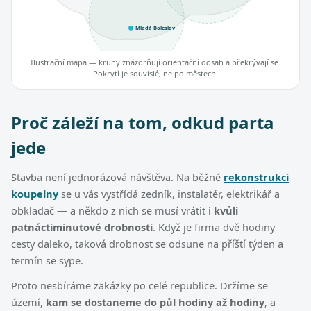
Mladá Boleslav
Ilustrační mapa — kruhy znázorňují orientační dosah a překrývají se.
Pokrytí je souvislé, ne po městech.
Proč záleží na tom, odkud parta
jede
Stavba není jednorázová návštěva. Na běžné
rekonstrukci
koupelny
se u vás vystřídá zedník, instalatér, elektrikář a
obkladač — a někdo z nich se musí vrátit i
kvůli
patnáctiminutové drobnosti
. Když je firma dvě hodiny
cesty daleko, taková drobnost se odsune na příští týden a
termín se sype.
Proto nesbíráme zakázky po celé republice. Držíme se
území,
kam se dostaneme do půl hodiny až hodiny
, a