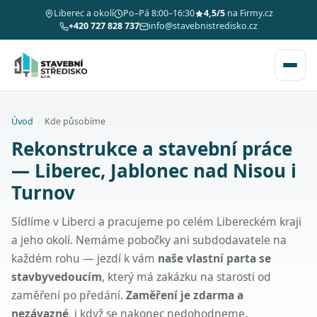
Liberec a okolí
Po–Pá 8:00–16:30
4,5/5
na Firmy.cz
+420 727 828 737
info@stavebnistredisko.cz
Úvod
›
Kde působíme
Rekonstrukce a stavební práce
— Liberec, Jablonec nad Nisou i
Turnov
Sídlíme v Liberci a pracujeme po celém Libereckém kraji
a jeho okolí. Nemáme pobočky ani subdodavatele na
každém rohu — jezdí k vám
naše vlastní parta se
stavbyvedoucím
, který má zakázku na starosti od
zaměření po předání.
Zaměření je zdarma a
nezávazné
, i když se nakonec nedohodneme.