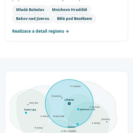
Mladá Boleslav
Mnichovo Hradiště
Bakov nad Jizerou
Bělá pod Bezdězem
Realizace a detail regionu
Frýdlant
Chrastava
Liberec
Nový Bor
Tanvald
Jablonec n. N.
Česká Lípa
Mimoň
Český Dub
Jilemnice
Semily
Turnov
Doksy
Mn. Hradiště