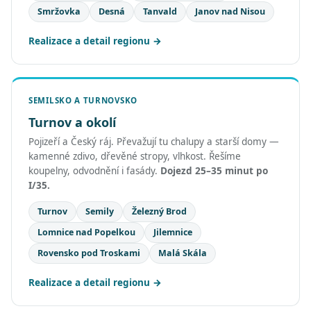
Smržovka
Desná
Tanvald
Janov nad Nisou
Realizace a detail regionu
SEMILSKO A TURNOVSKO
Turnov a okolí
Pojizeří a Český ráj. Převažují tu chalupy a starší domy —
kamenné zdivo, dřevěné stropy, vlhkost. Řešíme
koupelny, odvodnění i fasády.
Dojezd 25–35 minut po
I/35.
Turnov
Semily
Železný Brod
Lomnice nad Popelkou
Jilemnice
Rovensko pod Troskami
Malá Skála
Realizace a detail regionu