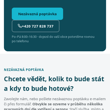
Nezávazná poptávka
+420 727 828 737
Po–Pá 8:00–16:30 · dojezd do vaší obce potvrdíme rovnou
po telefonu
NEZÁVAZNÁ POPTÁVKA
Chcete vědět, kolik to bude stát
a kdy to bude hotové?
Zavolejte nám, nebo pošlete nezávaznou poptávku e-mailem
či přes formulář.
Obvykle se ozveme v průběhu několika
pracovních dní dle vytížení a sezony.
Stačí služba, místo a