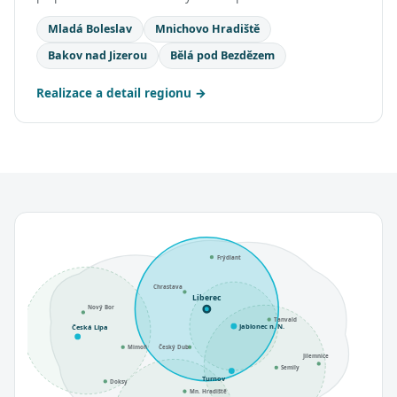
Mladá Boleslav
Mnichovo Hradiště
Bakov nad Jizerou
Bělá pod Bezdězem
Realizace a detail regionu
Frýdlant
Chrastava
Liberec
Nový Bor
Tanvald
Jablonec n. N.
Česká Lípa
Mimoň
Český Dub
Jilemnice
Semily
Turnov
Doksy
Mn. Hradiště