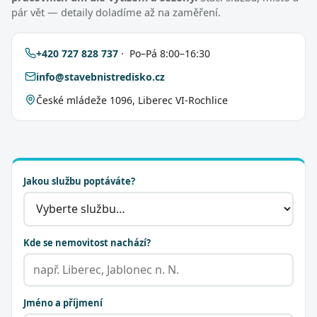
pár vět — detaily doladíme až na zaměření.
+420 727 828 737
· Po–Pá 8:00–16:30
info@stavebnistredisko.cz
České mládeže 1096, Liberec VI-Rochlice
Jakou službu poptáváte?
Kde se nemovitost nachází?
Jméno a příjmení