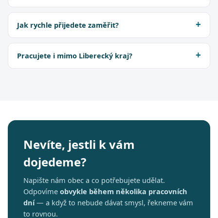
Jak rychle přijedete zaměřit?
Pracujete i mimo Liberecký kraj?
Nevíte, jestli k vám
dojedeme?
Napište nám obec a co potřebujete udělat.
Odpovíme
obvykle během několika pracovních
dní
— a když to nebude dávat smysl, řekneme vám
to rovnou.