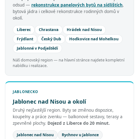
odsud —
rekonstrukce panelových bytů na sídlištích
,
bytová jádra i celkové rekonstrukce rodinných domů v
okolí.
Liberec
Chrastava
Hrádek nad Nisou
Frýdlant
Český Dub
Hodkovice nad Mohelkou
Jablonné v Podještědí
Náš domovský region — na hlavní stránce najdete kompletní
nabídku i realizace.
JABLONECKO
Jablonec nad Nisou a okolí
Druhý nejčastější region. Byty se změnou dispozice,
koupelny a práce zvenku — balkonové sestavy, terasy a
zpevněné plochy.
Dojezd z Liberce do 20 minut.
Jablonec nad Nisou
Rychnov u Jablonce