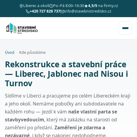
Liberec a okolí
Po–Pá 8:00–16:30
4,5/5
na Firmy.cz
+420 727 828 737
info@stavebnistredisko.cz
Úvod
›
Kde působíme
Rekonstrukce a stavební práce
— Liberec, Jablonec nad Nisou i
Turnov
Sídlíme v Liberci a pracujeme po celém Libereckém kraji
a jeho okolí. Nemáme pobočky ani subdodavatele na
každém rohu — jezdí k vám
naše vlastní parta se
stavbyvedoucím
, který má zakázku na starosti od
zaměření po předání.
Zaměření je zdarma a
nezávazné
, i když se nakonec nedohodneme.