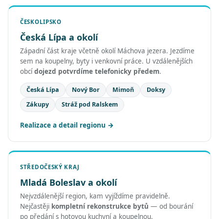
ČESKOLIPSKO
Česká Lípa a okolí
Západní část kraje včetně okolí Máchova jezera. Jezdíme
sem na koupelny, byty i venkovní práce. U vzdálenějších
obcí
dojezd potvrdíme telefonicky předem
.
Česká Lípa
Nový Bor
Mimoň
Doksy
Zákupy
Stráž pod Ralskem
Realizace a detail regionu
STŘEDOČESKÝ KRAJ
Mladá Boleslav a okolí
Nejvzdálenější region, kam vyjíždíme pravidelně.
Nejčastěji
kompletní rekonstrukce bytů
— od bourání
po předání s hotovou kuchyní a koupelnou.