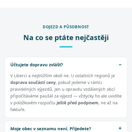
DOJEZD A PŮSOBNOST
Na co se ptáte nejčastěji
Účtujete dopravu zvlášť?
V Liberci a nejbližším okolí ne. U ostatních regionů je
doprava součástí ceny
, pokud jedeme v rámci
pravidelných výjezdů. Jen u opravdu vzdálených obcí
připočítáváme paušál za výjezd — vždycky ho ale uvidíte
v položkovém rozpočtu
ještě před podpisem
, ne až na
faktuře.
Moje obec v seznamu není. Přijedete?