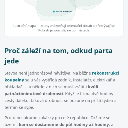
Mladá Boleslav
Ilustrační mapa — kruhy znázorňují orientační dosah a překrývají se.
Pokrytí je souvislé, ne po městech.
Proč záleží na tom, odkud parta
jede
Stavba není jednorázová návštěva. Na běžné
rekonstrukci
koupelny
se u vás vystřídá zedník, instalatér, elektrikář a
obkladač — a někdo z nich se musí vrátit i
kvůli
patnáctiminutové drobnosti
. Když je firma dvě hodiny
cesty daleko, taková drobnost se odsune na příští týden a
termín se sype.
Proto nesbíráme zakázky po celé republice. Držíme se
území,
kam se dostaneme do půl hodiny až hodiny
, a